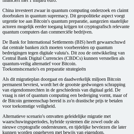
financiert met 1 miljard euro.
China investeert zwaar in quantum computing onderzoek en claimt
doorbraken in quantum supremacy. Dit geopolitieke aspect voegt
urgentie toe aan Bitcoin's quantum preparatie, aangezien staatelijke
actoren mogelijk eerder toegang krijgen tot cryptografisch relevante
quantum computers dan commerciële bedrijven.
De Bank for International Settlements (BIS) heeft gewaarschuwd
dat centrale banken zich moeten voorbereiden op quantum
bedreigingen tegen digitale valuta's. Dit zou de ontwikkeling van
Central Bank Digital Currencies (CBDCs) kunnen versnellen als
quantum-veilig alternatief voor Bitcoin.
Toekomstscenario's en preparatie strategieën
Als dit migratieplan doorgaat en daadwerkelijk miljoen Bitcoin
permanent bevriest, wordt het de grootste gedwongen schrapping
van eigendomsrechten in de geschiedenis van digitaal geld. De
vraag is niet of quantum computing een bedreiging vormt, maar of
de Bitcoin gemeenschap bereid is zo'n drastische prijs te betalen
voor toekomstige veiligheid.
Alternatieve scenario's omvatten geleidelijke migratie met
waarschuwingsperiodes, hybride systemen die zowel oude als
nieuwe cryptografie ondersteunen, en tijdelijke bevriezen die later
kunnen worden opgeheven met bewijs van eigendom.