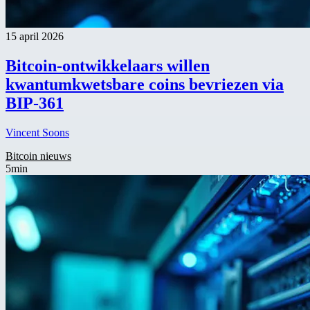
15 april 2026
Bitcoin-ontwikkelaars willen
kwantumkwetsbare coins bevriezen via
BIP-361
Vincent Soons
Bitcoin nieuws
5min