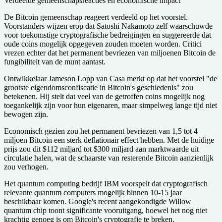
Verdeelde gemeenschapsreacties en economische impact
De Bitcoin gemeenschap reageert verdeeld op het voorstel.
Voorstanders wijzen erop dat Satoshi Nakamoto zelf waarschuwde
voor toekomstige cryptografische bedreigingen en suggereerde dat
oude coins mogelijk opgegeven zouden moeten worden. Critici
vrezen echter dat het permanent bevriezen van miljoenen Bitcoin de
fungibiliteit van de munt aantast.
Ontwikkelaar Jameson Lopp van Casa merkt op dat het voorstel "de
grootste eigendomsconfiscatie in Bitcoin's geschiedenis" zou
betekenen. Hij stelt dat veel van de getroffen coins mogelijk nog
toegankelijk zijn voor hun eigenaren, maar simpelweg lange tijd niet
bewogen zijn.
Economisch gezien zou het permanent bevriezen van 1,5 tot 4
miljoen Bitcoin een sterk deflationair effect hebben. Met de huidige
prijs zou dit $112 miljard tot $300 miljard aan marktwaarde uit
circulatie halen, wat de schaarste van resterende Bitcoin aanzienlijk
zou verhogen.
Het quantum computing bedrijf IBM voorspelt dat cryptografisch
relevante quantum computers mogelijk binnen 10-15 jaar
beschikbaar komen. Google's recent aangekondigde Willow
quantum chip toont significante vooruitgang, hoewel het nog niet
krachtig genoeg is om Bitcoin's cryptografie te breken.