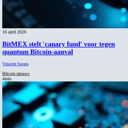
16 april 2026
BitMEX stelt 'canary fund' voor tegen
quantum Bitcoin-aanval
Vincent Soons
Bitcoin nieuws
4min