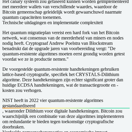
Het canary systeem zou gefaseerd kunnen worden geïmplementeerd
met meerdere wallets van verschillende waardes, waardoor de
Bitcoin gemeenschap geleidelijk wordt gewaarschuwd naarmate
quantum capaciteiten toenemen.
Technische uitdagingen en implementatie complexiteit
Het quantum migratieplan vereist een hard fork van het Bitcoin
netwerk, wat consensus van de meerderheid van miners en nodes
nodig heeft. Cryptograaf Andrew Poelstra van Blockstream
benadrukt dat de upgrade jaren van voorbereiding vergt: "De
quantum-resistente algoritmes moeten eerst grondig worden getest
voordat we ze in productie nemen."
De voorgestelde quantum-resistente handtekeningen gebruiken
lattice-based cryptografie, specifiek het CRYSTALS-Dilithium
algoritme. Deze handtekeningen zijn echter significant groter dan
huidige ECDSA handtekeningen, wat de transactiegrootte en -
kosten zou verhogen.
NIST heeft in 2022 vier quantum-resistente algoritmes
gestandaardiseerd
, waaronder Dilithium voor digitale handtekeningen. Bitcoin zou
waarschijnlijk een combinatie van deze algoritmes implementeren
om redundantie te bieden tegen toekomstige cryptografische
doorbraken.