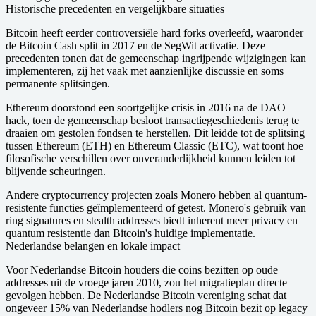
Historische precedenten en vergelijkbare situaties
Bitcoin heeft eerder controversiële hard forks overleefd, waaronder
de Bitcoin Cash split in 2017 en de SegWit activatie. Deze
precedenten tonen dat de gemeenschap ingrijpende wijzigingen kan
implementeren, zij het vaak met aanzienlijke discussie en soms
permanente splitsingen.
Ethereum doorstond een soortgelijke crisis in 2016 na de DAO
hack, toen de gemeenschap besloot transactiegeschiedenis terug te
draaien om gestolen fondsen te herstellen. Dit leidde tot de splitsing
tussen Ethereum (ETH) en Ethereum Classic (ETC), wat toont hoe
filosofische verschillen over onveranderlijkheid kunnen leiden tot
blijvende scheuringen.
Andere cryptocurrency projecten zoals Monero hebben al quantum-
resistente functies geïmplementeerd of getest. Monero's gebruik van
ring signatures en stealth addresses biedt inherent meer privacy en
quantum resistentie dan Bitcoin's huidige implementatie.
Nederlandse belangen en lokale impact
Voor Nederlandse Bitcoin houders die coins bezitten op oude
addresses uit de vroege jaren 2010, zou het migratieplan directe
gevolgen hebben. De Nederlandse Bitcoin vereniging schat dat
ongeveer 15% van Nederlandse hodlers nog Bitcoin bezit op legacy