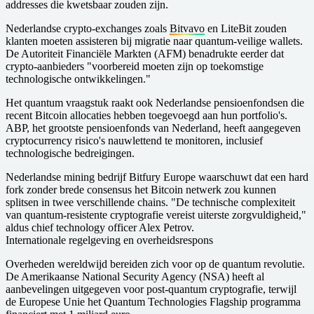
addresses die kwetsbaar zouden zijn.
Nederlandse crypto-exchanges zoals
Bitvavo
en LiteBit zouden
klanten moeten assisteren bij migratie naar quantum-veilige wallets.
De Autoriteit Financiële Markten (AFM) benadrukte eerder dat
crypto-aanbieders "voorbereid moeten zijn op toekomstige
technologische ontwikkelingen."
Het quantum vraagstuk raakt ook Nederlandse pensioenfondsen die
recent Bitcoin allocaties hebben toegevoegd aan hun portfolio's.
ABP, het grootste pensioenfonds van Nederland, heeft aangegeven
cryptocurrency risico's nauwlettend te monitoren, inclusief
technologische bedreigingen.
Nederlandse mining bedrijf Bitfury Europe waarschuwt dat een hard
fork zonder brede consensus het Bitcoin netwerk zou kunnen
splitsen in twee verschillende chains. "De technische complexiteit
van quantum-resistente cryptografie vereist uiterste zorgvuldigheid,"
aldus chief technology officer Alex Petrov.
Internationale regelgeving en overheidsrespons
Overheden wereldwijd bereiden zich voor op de quantum revolutie.
De Amerikaanse National Security Agency (NSA) heeft al
aanbevelingen uitgegeven voor post-quantum cryptografie, terwijl
de Europese Unie het Quantum Technologies Flagship programma