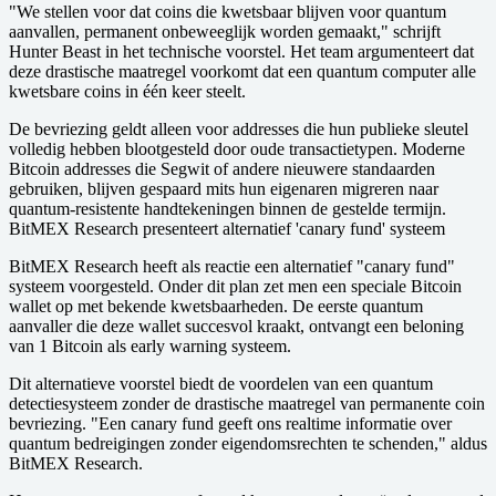
"We stellen voor dat coins die kwetsbaar blijven voor quantum
aanvallen, permanent onbeweeglijk worden gemaakt," schrijft
Hunter Beast in het technische voorstel. Het team argumenteert dat
deze drastische maatregel voorkomt dat een quantum computer alle
kwetsbare coins in één keer steelt.
De bevriezing geldt alleen voor addresses die hun publieke sleutel
volledig hebben blootgesteld door oude transactietypen. Moderne
Bitcoin addresses die Segwit of andere nieuwere standaarden
gebruiken, blijven gespaard mits hun eigenaren migreren naar
quantum-resistente handtekeningen binnen de gestelde termijn.
BitMEX Research presenteert alternatief 'canary fund' systeem
BitMEX Research heeft als reactie een alternatief "canary fund"
systeem voorgesteld. Onder dit plan zet men een speciale Bitcoin
wallet op met bekende kwetsbaarheden. De eerste quantum
aanvaller die deze wallet succesvol kraakt, ontvangt een beloning
van 1 Bitcoin als early warning systeem.
Dit alternatieve voorstel biedt de voordelen van een quantum
detectiesysteem zonder de drastische maatregel van permanente coin
bevriezing. "Een canary fund geeft ons realtime informatie over
quantum bedreigingen zonder eigendomsrechten te schenden," aldus
BitMEX Research.