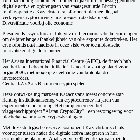
De financiering komt uit een opmerkelijke bron: in beslag genomen
digitale activa en opbrengsten van staatsgestuurde Bitcoin-
miningoperaties. Kazachstan transformeert hiermee illegaal
verkregen cryptocurrency in strategisch staatskapitaal.
Diversificatie voorbij olie economie
President Kassym-Jomart Tokayev drijft economische hervormingen
om de jarenlange afhankelijkheid van olie-export te doorbreken. Het
cryptofonds past naadloos in deze visie voor technologische
innovatie en digitale financiën.
Het Astana International Financial Centre (AIFC), de fintech-hub
van het land, beheert het initiatief. Lancering staat gepland voor
begin 2026, met mogelijke deelname van buitenlandse
investeerders.
Centraal-Azië als Bitcoin en crypto speler
Deze ontwikkeling markeert Kazachstans meest concrete stap
richting institutionalisering van cryptocurrency na jaren van
experimenten met mining. Het complementeert het
vlaggenschipproject "Alatau CryptoCity" - een testomgeving voor
blockchain-startups en crypto-betalingen.
Met deze strategische reserve positioneert Kazachstan zich als
voorloper tussen naties die digitale activa integreren in hun
economische planning. Analisten vergelijken de aanpak met de