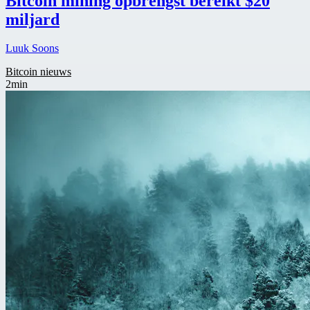
Bitcoin mining opbrengst bereikt $20
miljard
Luuk Soons
Bitcoin nieuws
2min