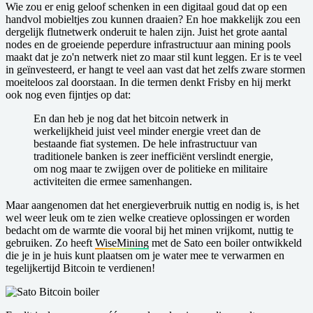
Wie zou er enig geloof schenken in een digitaal goud dat op een
handvol mobieltjes zou kunnen draaien? En hoe makkelijk zou een
dergelijk flutnetwerk onderuit te halen zijn. Juist het grote aantal
nodes en de groeiende peperdure infrastructuur aan mining pools
maakt dat je zo'n netwerk niet zo maar stil kunt leggen. Er is te veel
in geïnvesteerd, er hangt te veel aan vast dat het zelfs zware stormen
moeiteloos zal doorstaan. In die termen denkt Frisby en hij merkt
ook nog even fijntjes op dat:
En dan heb je nog dat het bitcoin netwerk in
werkelijkheid juist veel minder energie vreet dan de
bestaande fiat systemen. De hele infrastructuur van
traditionele banken is zeer inefficiënt verslindt energie,
om nog maar te zwijgen over de politieke en militaire
activiteiten die ermee samenhangen.
Maar aangenomen dat het energieverbruik nuttig en nodig is, is het
wel weer leuk om te zien welke creatieve oplossingen er worden
bedacht om de warmte die vooral bij het minen vrijkomt, nuttig te
gebruiken. Zo heeft
WiseMining
met de Sato een boiler ontwikkeld
die je in je huis kunt plaatsen om je water mee te verwarmen en
tegelijkertijd Bitcoin te verdienen!