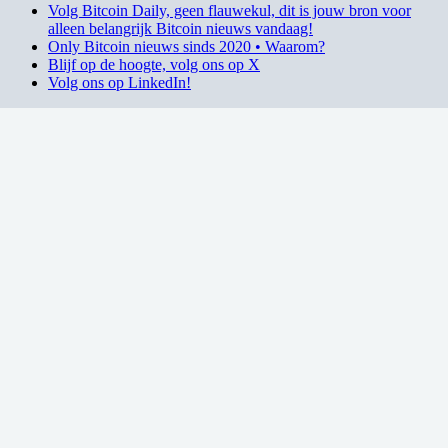
Volg Bitcoin Daily, geen flauwekul, dit is jouw bron voor
alleen belangrijk Bitcoin nieuws vandaag!
Only Bitcoin nieuws sinds 2020 • Waarom?
Blijf op de hoogte, volg ons op X
Volg ons op LinkedIn!