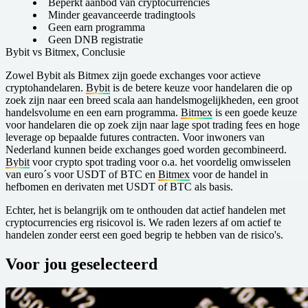
Beperkt aanbod van cryptocurrencies
Minder geavanceerde tradingtools
Geen earn programma
G een DNB registratie
B ybit vs Bitmex, Conclusie
Zowel Bybit als Bitmex zijn goede exchanges voor actieve
cryptohandelaren.
Bybit
is de betere keuze voor handelaren die op
zoek zijn naar een breed scala aan handelsmogelijkheden, een groot
handelsvolume en een earn programma.
Bitmex
is een goede keuze
voor handelaren die op zoek zijn naar lage spot trading fees en hoge
leverage op bepaalde futures contracten. Voor inwoners van
Nederland kunnen beide exchanges goed worden gecombineerd.
Bybit
voor crypto spot trading voor o.a. het voordelig omwisselen
van euro´s voor USDT of BTC en
Bitmex
voor de handel in
hefbomen en derivaten met USDT of BTC als basis.
Echter, het is belangrijk om te onthouden dat actief handelen met
cryptocurrencies erg risicovol is. We raden lezers af om actief te
handelen zonder eerst een goed begrip te hebben van de risico's.
Voor jou geselecteerd