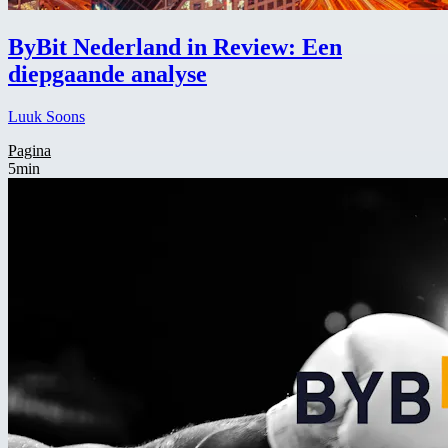
ByBit Nederland in Review: Een
diepgaande analyse
Luuk Soons
Pagina
5min