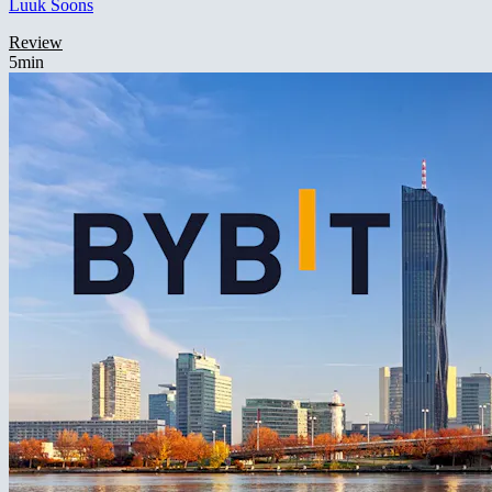
Luuk Soons
Review
5min