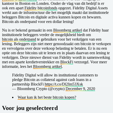
kantoor in Boston en Londen. Onder de vlag van dit bedrijf is er
ook een apart
Fidelity bitcoinfonds
opgezet. Fidelity Digital Assets
werkt aan de infrastructuur die het mogelijk maakt dat institutionele
beleggers Bitcoin en digitale activa kunnen kopen en bewaren.
Bitcoin als onderpand voor een dollar lening!
Nu is er bekend gemaakt in een
Bloomberg artikel
dat Fidelity haar
institutionele beleggers verder de mogelijkheid biedt om
bitcoin als onderpand
te gebruiken voor het verkrijgen van een
lening. Beleggers zijn niet meer genoodzaakt om bitcoin te verkopen
en vervolgens over deze verkoop belasting te betalen. Er is nu een
optie om deze bitcoins uit te lenen en in plaats daarvan een lening te
verkrijgen. Deze nieuwe dienst van Fidelity wordt in samenwerking
met een aparte kredietverstrekker en
BlockFi
verzorgd. Voor meer
informatie, lees het
Bloomberg artikel
.
Fidelity Digital will allow its institutional customers to
pledge Bitcoin as collateral against cash loans in a
partnership BlockFi
https://t.co/Dl2Im53Xsk
— Bloomberg Crypto (@crypto)
December 9, 2020
Waar kan ik het beste bitcoin kopen?
Voor jou geselecteerd