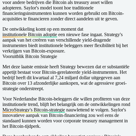
voor andere bedrijven die Bitcoin als treasury asset willen
adopteren. Saylor's model toont hoe traditionele
financieringsinstrumenten kunnen worden gebruikt om Bitcoin-
acquisities te financieren zonder direct aandelen uit te geven.
De ontwikkeling komt op een moment dat
institutionele Bitcoin adoptie
een nieuwe fase ingaat. Strategy's
aanpak van het creëren van verschillende yield-dragende
instrumenten biedt institutionele beleggers meer flexibiliteit bij het
verkrijgen van Bitcoin-exposure.
Vooruitblik Bitcoin Strategie
Met deze laatste emissie heeft Strategy bewezen dat er substantiële
appetijt bestaat voor Bitcoin-gerelateerde yield-instrumenten. Het
bedrijf heeft dit kwartaal al 7,24 miljard dollar uitgegeven aan
Bitcoin over 13 afzonderlijke aankopen, wat de agressieve groei-
strategie onderstreept.
Voor Nederlandse Bitcoin-beleggers die willen profiteren van deze
institutionele trend, blijft het belangrijk om de ontwikkelingen rond
MicroStrategy's Bitcoin-strategie
nauwlettend te volgen. Saylor's
innovatieve aanpak van Bitcoin-financiering zou wel eens de
standaard kunnen worden voor corporate treasury management in
het Bitcoin-tijdperk.