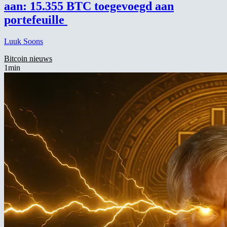
aan: 15.355 BTC toegevoegd aan
portefeuille
Luuk Soons
Bitcoin nieuws
1min