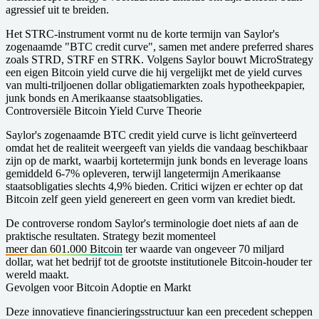
agressief uit te breiden.
Het STRC-instrument vormt nu de korte termijn van Saylor's
zogenaamde "BTC credit curve", samen met andere preferred shares
zoals STRD, STRF en STRK. Volgens Saylor bouwt MicroStrategy
een eigen Bitcoin yield curve die hij vergelijkt met de yield curves
van multi-triljoenen dollar obligatiemarkten zoals hypotheekpapier,
junk bonds en Amerikaanse staatsobligaties.
Controversiële Bitcoin Yield Curve Theorie
Saylor's zogenaamde BTC credit yield curve is licht geïnverteerd
omdat het de realiteit weergeeft van yields die vandaag beschikbaar
zijn op de markt, waarbij kortetermijn junk bonds en leverage loans
gemiddeld 6-7% opleveren, terwijl langetermijn Amerikaanse
staatsobligaties slechts 4,9% bieden. Critici wijzen er echter op dat
Bitcoin zelf geen yield genereert en geen vorm van krediet biedt.
De controverse rondom Saylor's terminologie doet niets af aan de
praktische resultaten. Strategy bezit momenteel
meer dan 601.000 Bitcoin
ter waarde van ongeveer 70 miljard
dollar, wat het bedrijf tot de grootste institutionele Bitcoin-houder ter
wereld maakt.
Gevolgen voor Bitcoin Adoptie en Markt
Deze innovatieve financieringsstructuur kan een precedent scheppen