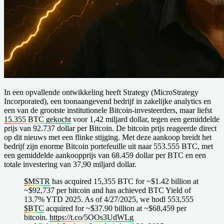
In een opvallende ontwikkeling heeft Strategy (MicroStrategy
Incorporated), een toonaangevend bedrijf in zakelijke analytics en
een van de grootste institutionele Bitcoin-investeerders, maar liefst
15.355 BTC gekocht
voor 1,42 miljard dollar, tegen een gemiddelde
prijs van 92.737 dollar per Bitcoin. De bitcoin prijs reageerde direct
op dit nieuws met een flinke stijging. Met deze aankoop breidt het
bedrijf zijn enorme Bitcoin portefeuille uit naar 553.555 BTC, met
een gemiddelde aankoopprijs van 68.459 dollar per BTC en een
totale investering van 37,90 miljard dollar.
$MSTR
has acquired 15,355 BTC for ~$1.42 billion at
~$92,737 per bitcoin and has achieved BTC Yield of
13.7% YTD 2025. As of 4/27/2025, we hodl 553,555
$BTC
acquired for ~$37.90 billion at ~$68,459 per
bitcoin.
https://t.co/5OOs3UdWLg