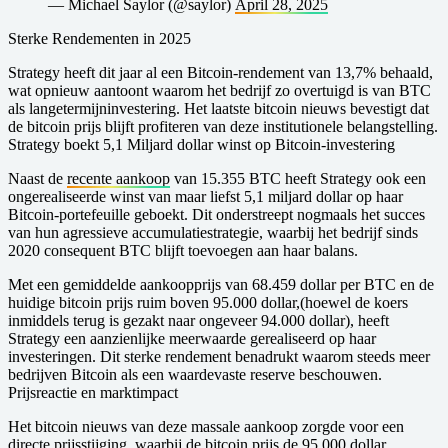
— Michael Saylor (@saylor)
April 28, 2025
Sterke Rendementen in 2025
Strategy heeft dit jaar al een Bitcoin-rendement van 13,7% behaald,
wat opnieuw aantoont waarom het bedrijf zo overtuigd is van BTC
als langetermijninvestering. Het laatste bitcoin nieuws bevestigt dat
de bitcoin prijs blijft profiteren van deze institutionele belangstelling.
Strategy boekt 5,1 Miljard dollar winst op Bitcoin-investering
Naast de
recente aankoop
van 15.355 BTC heeft Strategy ook een
ongerealiseerde winst van maar liefst 5,1 miljard dollar op haar
Bitcoin-portefeuille geboekt. Dit onderstreept nogmaals het succes
van hun agressieve accumulatiestrategie, waarbij het bedrijf sinds
2020 consequent BTC blijft toevoegen aan haar balans.
Met een gemiddelde aankoopprijs van 68.459 dollar per BTC en de
huidige bitcoin prijs ruim boven 95.000 dollar,(hoewel de koers
inmiddels terug is gezakt naar ongeveer 94.000 dollar), heeft
Strategy een aanzienlijke meerwaarde gerealiseerd op haar
investeringen. Dit sterke rendement benadrukt waarom steeds meer
bedrijven Bitcoin als een waardevaste reserve beschouwen.
Prijsreactie en marktimpact
Het bitcoin nieuws van deze massale aankoop zorgde voor een
directe prijsstijging, waarbij de bitcoin prijs de 95.000 dollar