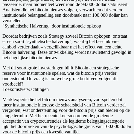
passeerde, maar momenteel weer rond de 94.000 dollar stabiliseert.
Analisten die het bitcoin nieuws volgen, verwachten dat verdere
institutionele belangstelling een doorbraak naar 100.000 dollar kan
versnellen.
"Synthetische Halvering" door institutionele opkoop
Doordat bedrijven zoals Strategy zoveel Bitcoin opkopen, ontstaat
er een soort "
synthetische halvering
", waarbij het beschikbare
aanbod verder daalt – vergelijkbaar met het effect van een echte
Bitcoin-halvering. Deze ontwikkeling wordt nauwlettend gevolgd in
het dagelijkse bitcoin nieuws.
Met dit soort grote investeringen blijft Bitcoin een strategische
reserve voor institutionele spelers, wat de bitcoin prijs verder
ondersteunt. De vraag is nu: welke grote bedrijven volgen dit
voorbeeld?
Toekomstverwachtingen
Marktexperts die het bitcoin nieuws analyseren, voorspellen dat
meer institutionele interesse de schaarsheid van Bitcoin verder zal
vergroten, wat ondersteuning voor de bitcoin prijs kan bieden op de
lange termijn. Met het recente koersrecord en de groeiende
acceptatie van cryptocurrencies als legitieme beleggingscategorie,
lijkt het doorbreken van de psychologische grens van 100.000 dollar
voor de bitcoin prijs een kwestie van tijd.