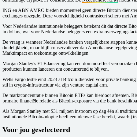
ING en ABN AMRO bieden momenteel geen directe Bitcoin-diensten aan
exchanges opzegde. Deze voorzichtigheid contrasteert scherp met Ame
Voor Nederlandse institutionele beleggers betekent dit dat directe Bi
in dollars, wat voor Nederlandse beleggers een extra overwegingsfact
De vraag is wanneer Nederlandse banken vergelijkbare stappen kunne
duidelijkheid, maar blijft conservatiever dan Amerikaanse regelgeving
Marktimpact en toekomstige ontwikkelingen
Morgan Stanley's ETF-lancering kan een domino-effect veroorzaken b
producten kunnen lanceren om concurrerend te blijven.
Wells Fargo testte eind 2023 al Bitcoin-diensten voor private bankin
stil in crypto-infrastructuur via zijn venture capital arm.
De marktconcentratie binnen Bitcoin ETFs kan hierdoor afnemen. Bl
primaire financiële relatie als Bitcoin-exposure via die bank beschikb
Als Morgan Stanley met $31 miljoen instroom op dag één al traditio
institutionele Bitcoin-adoptie heeft een nieuwe fase bereikt, waarbij t
Voor jou geselecteerd