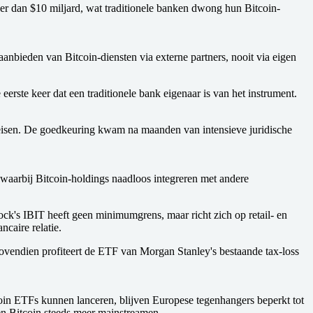
r dan $10 miljard, wat traditionele banken dwong hun Bitcoin-
nbieden van Bitcoin-diensten via externe partners, nooit via eigen
erste keer dat een traditionele bank eigenaar is van het instrument.
e-eisen. De goedkeuring kwam na maanden van intensieve juridische
waarbij Bitcoin-holdings naadloos integreren met andere
ck's IBIT heeft geen minimumgrens, maar richt zich op retail- en
caire relatie.
Bovendien profiteert de ETF van Morgan Stanley's bestaande tax-loss
oin ETFs kunnen lanceren, blijven Europese tegenhangers beperkt tot
ngen Bitcoin steeds meer mainstreamen.