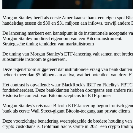
Morgan Stanley heeft als eerste Amerikaanse bank een eigen spot Bitc
handelsdag tussen de $30 en $31 miljoen aan inflows, terwijl andere B
De lancering markeert een kantelpunt in de institutionele acceptatie
Morgan Stanley nu direct eigendom van een Bitcoin-instrument.
Strategische timing temidden van marktuitstroom
De timing van Morgan Stanley's ETF-lancering valt samen met bredere
substantiële instroom te genereren.
Deze tegenstroom suggereert dat institutionele vraag van bankklante
beheert meer dan $5 biljoen aan activa, wat het potentieel van deze E
Het contrast is opvallend: waar BlackRock's IBIT en Fidelity's FBTC
fondsbeheerders. Deze bankklanten hebben doorgaans een andere risico
Historische context: van Bitcoin-scepticus tot ETF-pionier
Morgan Stanley's reis naar Bitcoin ETF-lancering begon ironisch gen
bank als eerste Wall Street-gigant Bitcoin-toegang aan private clients,
Deze voorzichtige benadering weerspiegelde de bredere houding van 
crypto-custodians is. Goldman Sachs startte in 2021 een crypto tradi