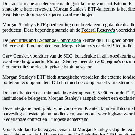
De transformatie accelereerde na de goedkeuring van spot Bitcoin E
strategie te heroverwegen. Morgan Stanley's ETF-lancering is het dire
Regulatoire doorbraak na jaren voorbereidingen
Morgan Stanley's ETF-goedkeuring doorbreekt een regulatoire deadloc
producten. Deze beperking stamde uit de
Federal Reserve's
voorzichti
De
Securities and Exchange Commission
keurde de ETF goed onder dez
Dit verschilt fundamenteel van Morgan Stanley's eerdere Bitcoin-diens
Gary Gensler, voorzitter van de SEC, benadrukte in zijn goedkeuring
voorbereiding, waarbij Morgan Stanley meer dan 200 pagina's docum
Concurrentievoordeel in private banking sector
Morgan Stanley's ETF biedt strategische voordelen die externe fonds
portefeuillecomponenten. Dit eliminiert de complexiteit van externe
De bank hanteert een minimale investering van $25.000 voor de ETF, w
institutionele beleggers. Morgan Stanley's aanpak creëert een exclus
Deze integratie biedt praktische voordelen. Klanten kunnen Bitcoin-a
harvesting en estate planning diensten, wat vooral voor high-net-worth
Nederlandse context en Europese achterstand
Voor Nederlandse beleggers benadrukt Morgan Stanley's stap de regu
omslachtige crypto-ETP constructies. De
Nederlandse AFM
houdt vas