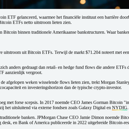
oin ETF gelanceerd, waarmee het financiële instituut een barrière doo
itcoin ETFs netto uitstroom lieten zien.
 van Bitcoin binnen traditionele Amerikaanse bankstructuren. Waar bank
 uitstroom uit Bitcoin ETFs. Terwijl de markt $71.204 noteert met een
n zich anders gedraagt dan retail- en hedge fund flows die andere ETF
TF aanzienlijk vergroot.
 de afgelopen weken wisselende flows lieten zien, trekt Morgan Stanley
capaciteit en investeringshorizon dan de typische crypto-investor.
oeg met forse scepsis. In 2017 noemde CEO James Gorman Bitcoin "intere
 zij het uitsluitend via externe fondsen zoals Galaxy Digital en
NYDIG
.
traditionele banken. JPMorgan Chase CEO Jamie Dimon noemde Bitcoin 
ng desk, en Bank of America publiceerde in 2022 uitgebreide Bitcoin-res