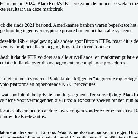
TFs in januari 2024. BlackRock's IBIT verzamelde binnen 10 weken mee
cte resultaat van deze marktdruk.
k die sinds 2021 bestond. Amerikaanse banken waren beperkt tot het aa
ge houding tegenover crypto-exposure binnen het bancaire systeem.
elfde 19b-4 regelgeving als andere spot Bitcoin ETFs, maar dit is de e
ten, waarbij het alleen toegang bood tot externe fondsen.
sbesluit dat de ETF voldoet aan alle surveillance- en marktmanipulati
entatie indiende over riskmanagement en compliance procedures.
en niet kunnen evenaren. Bankklanten krijgen geïntegreerde rapportage 
 crypto-platforms en bijbehorende KYC-procedures.
at aansluit bij het private banking-segment. Ter vergelijking: BlackRo
ieve niche voor vermogenden die Bitcoin-exposure zoeken binnen hun ban
llocaties afstemmen op andere investeringen zonder externe transfers. 
 individuals relevant is.
latoire achterstand in Europa. Waar Amerikaanse banken nu eigen Bitc
t aan restrictief crypto-beleid, terwijl Amerikaanse financiële instelli