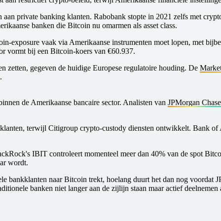
 private banking klanten. Rabobank stopte in 2021 zelfs met crypto-
rikaanse banken die Bitcoin nu omarmen als asset class.
tcoin-exposure vaak via Amerikaanse instrumenten moet lopen, met bijbe
or vormt bij een Bitcoin-koers van €60.937.
n zetten, gegeven de huidige Europese regulatoire houding. De
Market
.
innen de Amerikaanse bancaire sector. Analisten van
JPMorgan Chase
g klanten, terwijl Citigroup crypto-custody diensten ontwikkelt. Bank 
ackRock's IBIT controleert momenteel meer dan 40% van de spot Bitco
aar wordt.
nele bankklanten naar Bitcoin trekt, hoelang duurt het dan nog voord
raditionele banken niet langer aan de zijlijn staan maar actief deelnemen