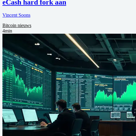
eCash hard fork aan
Vincent Soons
Bitcoin nieuws
4min