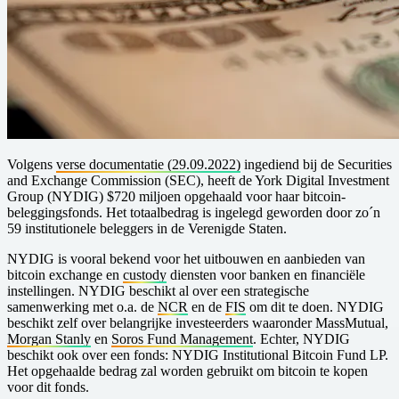
Volgens
verse documentatie (29.09.2022)
ingediend bij de Securities
and Exchange Commission (SEC), heeft de York Digital Investment
Group (NYDIG) $720 miljoen opgehaald voor haar bitcoin-
beleggingsfonds. Het totaalbedrag is ingelegd geworden door zo´n
59 institutionele beleggers in de Verenigde Staten.
NYDIG is vooral bekend voor het uitbouwen en aanbieden van
bitcoin exchange en
custody
diensten voor banken en financiële
instellingen. NYDIG beschikt al over een strategische
samenwerking met o.a. de
NCR
en de
FIS
om dit te doen. NYDIG
beschikt zelf over belangrijke investeerders waaronder MassMutual,
Morgan Stanly
en
Soros Fund Management
. Echter, NYDIG
beschikt ook over een fonds: NYDIG Institutional Bitcoin Fund LP.
Het opgehaalde bedrag zal worden gebruikt om bitcoin te kopen
voor dit fonds.