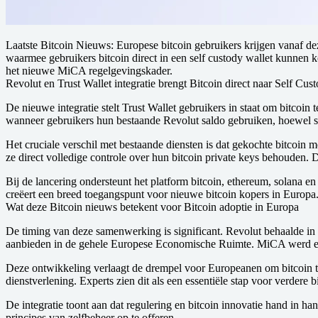
Laatste Bitcoin Nieuws: Europese bitcoin gebruikers krijgen vanaf d
waarmee gebruikers bitcoin direct in een self custody wallet kunnen
het nieuwe MiCA regelgevingskader.
Revolut en Trust Wallet integratie brengt Bitcoin direct naar Self Cus
De nieuwe integratie stelt Trust Wallet gebruikers in staat om bitco
wanneer gebruikers hun bestaande Revolut saldo gebruiken, hoewel s
Het cruciale verschil met bestaande diensten is dat gekochte bitcoin
ze direct volledige controle over hun bitcoin private keys behouden. 
Bij de lancering ondersteunt het platform bitcoin, ethereum, solana en
creëert een breed toegangspunt voor nieuwe bitcoin kopers in Europa
Wat deze Bitcoin nieuws betekent voor Bitcoin adoptie in Europa
De timing van deze samenwerking is significant. Revolut behaalde in
aanbieden in de gehele Europese Economische Ruimte. MiCA werd ein
Deze ontwikkeling verlaagt de drempel voor Europeanen om bitcoin te ko
dienstverlening. Experts zien dit als een essentiële stap voor verde
De integratie toont aan dat regulering en bitcoin innovatie hand in h
principes van zelfbeheer op te offeren.