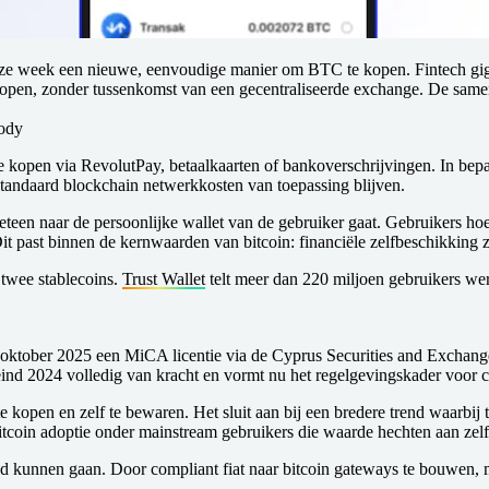
eze week een nieuwe, eenvoudige manier om BTC te kopen. Fintech giga
 kopen, zonder tussenkomst van een gecentraliseerde exchange. De same
tody
in te kopen via RevolutPay, betaalkaarten of bankoverschrijvingen. In 
tandaard blockchain netwerkkosten van toepassing blijven.
 meteen naar de persoonlijke wallet van de gebruiker gaat. Gebruikers h
Dit past binnen de kernwaarden van bitcoin: financiële zelfbeschikking
 twee stablecoins.
Trust Wallet
telt meer dan 220 miljoen gebruikers wer
.
 oktober 2025 een MiCA licentie via de Cyprus Securities and Exchang
d 2024 volledig van kracht en vormt nu het regelgevingskader voor c
pen en zelf te bewaren. Het sluit aan bij een bredere trend waarbij tra
re bitcoin adoptie onder mainstream gebruikers die waarde hechten aan 
and kunnen gaan. Door compliant fiat naar bitcoin gateways te bouwen, 