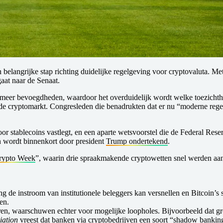
 belangrijke stap richting duidelijke regelgeving voor cryptovaluta. 
gaat naar de Senaat.
 bevoegdheden, waardoor het overduidelijk wordt welke toezichthoude
n de cryptomarkt. Congresleden die benadrukten dat er nu “moderne reg
r stablecoins vastlegt, en een aparte wetsvoorstel die de Federal Res
 wordt binnenkort door president
Trump ondertekend
.
rypto Week
”, waarin drie spraakmakende cryptowetten snel werden aan
 de instroom van institutionele beleggers kan versnellen en Bitcoin’s st
ten.
en, waarschuwen echter voor mogelijke loopholes. Bijvoorbeeld dat gr
iation
vreest dat banken via cryptobedrijven een soort “shadow banki