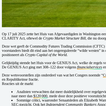
Op 17 juli 2025 zette het Huis van Afgevaardigden in Washington een
CLARITY Act, oftewel de
Crypto Market Structure Bill
, die nu door
Deze wet geeft de Commodity Futures Trading Commission (CFTC) meer
voorstanders biedt dit eind aan het ongereguleerde “wilde westen” i
positioneert als
Crypto Capital of the World.
Gelijktijdig stemde het Huis voor de GENIUS Act, welke de regels voo
De GENIUS Act ging met 308–122 door volgens
financialservices
en
Deze wetsvoorstellen zijn onderdeel van wat het Congres noemde “
C
en Republikeinse fractie.
Reacties uit de markt
Analisten verwachten dat meer duidelijkheid over regelgeving
naar meer dan
$120 000
, mede door deze positieve vooruitzich
Sommige critici, waaronder Senaatsleden als Elizabeth Warr
SEC-toezicht. Ook het
Independent Community Bankers Assoc