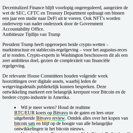
Decentralized Finance blijft voorlopig ongereguleerd, aangezien de
wet de SEC, CFTC en Treasury Department opdraagt om binnen
een jaar een studie naar DeFi uit te voeren. Ook NFT's worden
onderwerp van nader onderzoek door de Government
Accountability Office.
Ambitieuze Tijdlijn van Trump
President Trump heeft opgeroepen beide crypto-wetten –
marktstructuur en stablecoin-regelgeving – voor het augustus-reces
af te ronden. Crypto-experts in Washington beschouwen dit als een
zeer ambitieus doel, gezien de complexiteit van financiële
regelgeving.
De relevante House Committees houden volgende week
hoorzittingen over digitale assets, waarbij leden de
wetgevingsdetails publiekelijk kunnen bespreken. Deze
ontwikkeling markeert een belangrijk keerpunt voor Bitcoin en de
bredere crypto-industrie in Amerika.
Wil je meer weten?
Houd de realtime
BTC/EUR koers op Bitvavo
in de gaten en lees onze
uitgebreide
Bitvavo review
. Ontdek alles over het kopen van
bitcoin sats
en blijf op de hoogte van alle belangrijke
ontwikkelingen in het bitcoin nieuws.