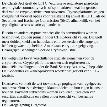
De Clarity Act geeft de CFTC "exclusieve regulatoire jurisdictie
over digitale commodity cash- of spotmarkten", wat het grootste
deel van de crypto-activiteit zou omvatten. Crypto-platforms krijgen
volgens het voorstel opties voor registratie bij zowel de CFTC als de
Securities and Exchange Commission (SEC), afhankelijk van het
type digitale assets waarin zij handelen.
Bitcoin en andere cryptocurrencies die als commodities worden
beschouwd, zouden primair onder CFTC-toezicht vallen. Dit geeft
meer duidelijkheid aan handelaars en investeerders die lange tijd
hebben gewacht op heldere Amerikaanse crypto-regelgeving.
Belangrijke Bepalingen voor de Crypto-Industrie
De wetgeving bevat verschillende cruciale elementen voor de
crypto-sector. Crypto-platforms moeten zich registreren als
financiële instellingen onder de Bank Secrecy Act, terwijl bepaalde
DeFi-operaties en wallet-providers worden vrijgesteld van SEC-
toezicht.
Daarnavas verbiedt de wet toekomstige pogingen van regelgevers
om bewaarfirma's te dwingen klantmiddelen op hun eigen balans te
houden. Payment stablecoins worden expliciet uitgesloten van
securities-classificatie en vallen onder toezicht van bestaande
regulatoren.
DeFi-Regelgeving Uitgesteld