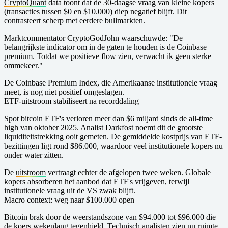
CryptoQuant
data toont dat de 30-daagse vraag van kleine kopers
(transacties tussen $0 en $10.000) diep negatief blijft. Dit
contrasteert scherp met eerdere bullmarkten.
Marktcommentator CryptoGodJohn waarschuwde: "De
belangrijkste indicator om in de gaten te houden is de Coinbase
premium. Totdat we positieve flow zien, verwacht ik geen sterke
ommekeer."
De Coinbase Premium Index, die Amerikaanse institutionele vraag
meet, is nog niet positief omgeslagen.
ETF-uitstroom stabiliseert na recorddaling
Spot bitcoin ETF's verloren meer dan $6 miljard sinds de all-time
high van oktober 2025. Analist Darkfost noemt dit de grootste
liquiditeitstrekking ooit gemeten. De gemiddelde kostprijs van ETF-
bezittingen ligt rond $86.000, waardoor veel institutionele kopers nu
onder water zitten.
De
uitstroom
vertraagt echter de afgelopen twee weken. Globale
kopers absorberen het aanbod dat ETF's vrijgeven, terwijl
institutionele vraag uit de VS zwak blijft.
Macro context: weg naar $100.000 open
Bitcoin brak door de weerstandszone van $94.000 tot $96.000 die
de koers wekenlang tegenhield. Technisch analisten zien nu ruimte