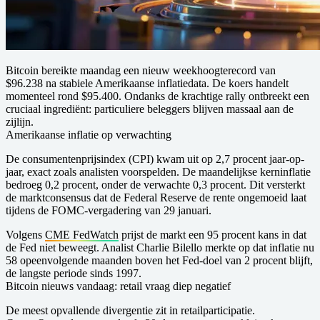
Bitcoin bereikte maandag een nieuw weekhoogterecord van
$96.238 na stabiele Amerikaanse inflatiedata. De koers handelt
momenteel rond $95.400. Ondanks de krachtige rally ontbreekt een
cruciaal ingrediënt: particuliere beleggers blijven massaal aan de
zijlijn.
Amerikaanse inflatie op verwachting
De consumentenprijsindex (CPI) kwam uit op 2,7 procent jaar-op-
jaar, exact zoals analisten voorspelden. De maandelijkse kerninflatie
bedroeg 0,2 procent, onder de verwachte 0,3 procent. Dit versterkt
de marktconsensus dat de Federal Reserve de rente ongemoeid laat
tijdens de FOMC-vergadering van 29 januari.
Volgens
CME FedWatch
prijst de markt een 95 procent kans in dat
de Fed niet beweegt. Analist Charlie Bilello merkte op dat inflatie nu
58 opeenvolgende maanden boven het Fed-doel van 2 procent blijft,
de langste periode sinds 1997.
Bitcoin nieuws vandaag: retail vraag diep negatief
De meest opvallende divergentie zit in retailparticipatie.