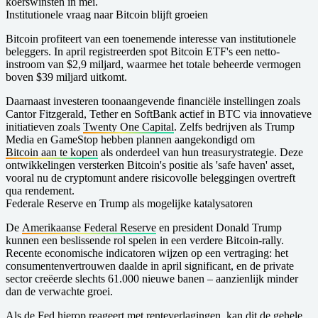
koerswinsten in mei.
Institutionele vraag naar Bitcoin blijft groeien
Bitcoin profiteert van een toenemende interesse van institutionele
beleggers. In april registreerden spot Bitcoin ETF's een netto-
instroom van $2,9 miljard, waarmee het totale beheerde vermogen
boven $39 miljard uitkomt.
Daarnaast investeren toonaangevende financiële instellingen zoals
Cantor Fitzgerald, Tether en SoftBank actief in BTC via innovatieve
initiatieven zoals
Twenty One Capital
. Zelfs bedrijven als Trump
Media en GameStop hebben plannen aangekondigd om
Bitcoin aan te kopen
als onderdeel van hun treasurystrategie. Deze
ontwikkelingen versterken Bitcoin's positie als 'safe haven' asset,
vooral nu de cryptomunt andere risicovolle beleggingen overtreft
qua rendement.
Federale Reserve en Trump als mogelijke katalysatoren
De
Amerikaanse Federal Reserve
en president Donald Trump
kunnen een beslissende rol spelen in een verdere Bitcoin-rally.
Recente economische indicatoren wijzen op een vertraging: het
consumentenvertrouwen daalde in april significant, en de private
sector creëerde slechts 61.000 nieuwe banen – aanzienlijk minder
dan de verwachte groei.
Als de Fed hierop reageert met renteverlagingen, kan dit de gehele