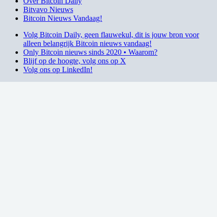
Over Bitcoin Daily
Bitvavo Nieuws
Bitcoin Nieuws Vandaag!
Volg Bitcoin Daily, geen flauwekul, dit is jouw bron voor
alleen belangrijk Bitcoin nieuws vandaag!
Only Bitcoin nieuws sinds 2020 • Waarom?
Blijf op de hoogte, volg ons op X
Volg ons op LinkedIn!