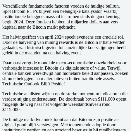
Verschillende fundamentele factoren voeden de huidige bullrun.
Spot Bitcoin ETF's blijven een belangrijke katalysator, waarbij
institutionele beleggers massaal instromen sinds de goedkeuring
begin 2024. Deze fondsen hebben al miljarden dollars aan vers
kapitaal naar de Bitcoin markt gebracht.
Het halvingseffect van april 2024 speelt eveneens een cruciale rol.
Door de halvering van mining rewards is de Bitcoin inflatie verder
gedaald, wat historisch gezien tot aanzienlijke koersstijgingen heeft
geleid in de maanden na een halving event.
Daarnaast zorgt de mondiale macro-economische onzekerheid voor
verhoogde interesse in Bitcoin als digitale store of value. Terwijl
centrale banken wereldwijd hun monetaire beleid aanpassen, zoeken
slimme beleggers naar alternatieven buiten traditionele assets.
Technische Outlook Blijft Positief
Technische analisten wijzen op de sterke momentum indicatoren die
verdere stijging ondersteunen. De doorbraak boven $111.000 opent
mogelijk de weg naar het volgende weerstandsniveau rond
$115.000.
De huidige marktdynamiek toont aan dat Bitcoin zijn positie als
digitaal goud blijft verstevigen. Met toenemende adoptie door
institutionele partijen en een groeiend bewustzijn bij retailbeleggers,