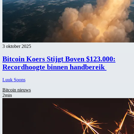
3 oktober 2025
Bitcoin Koers Stijgt Boven $123.000:
Recordhoogte binnen handbereik
Luuk Soons
Bitcoin nieuws
2min