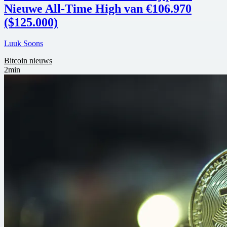
Nieuwe All-Time High van €106.970
($125.000)
Luuk Soons
Bitcoin nieuws
2min