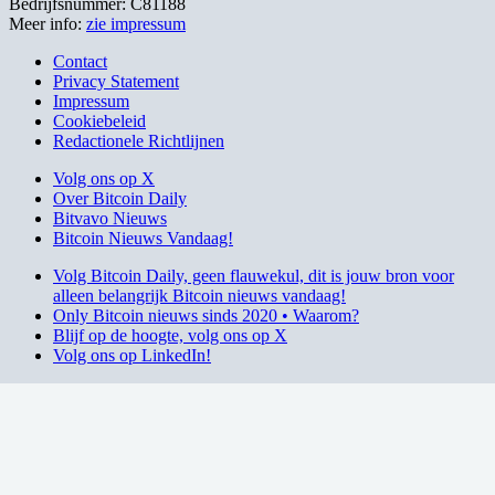
Bedrijfsnummer: C81188
Meer info:
zie impressum
Contact
Privacy Statement
Impressum
Cookiebeleid
Redactionele Richtlijnen
Volg ons op X
Over Bitcoin Daily
Bitvavo Nieuws
Bitcoin Nieuws Vandaag!
Volg Bitcoin Daily, geen flauwekul, dit is jouw bron voor
alleen belangrijk Bitcoin nieuws vandaag!
Only Bitcoin nieuws sinds 2020 • Waarom?
Blijf op de hoogte, volg ons op X
Volg ons op LinkedIn!