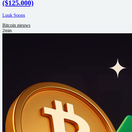
($125.000)
Luuk Soons
Bitcoin nieuws
2min