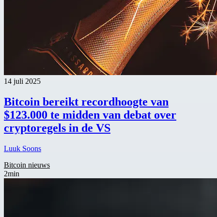
14 juli 2025
Bitcoin bereikt recordhoogte van
$123.000 te midden van debat over
cryptoregels in de VS
Luuk Soons
Bitcoin nieuws
2min