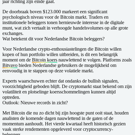
jaar richting zijn einde gaat.
De doorbraak boven $123.000 markeert een significant
psychologisch niveau voor de Bitcoin markt. Traders en
institutionele beleggers tonen hernieuwde interesse in de digitale
munt, wat zich vertaalt in verhoogde handelsvolumes op alle grote
exchanges.
Wat betekent dit voor Nederlandse Bitcoin beleggers?
Voor Nederlandse crypto-enthousiastelingen die Bitcoin willen
kopen of hun portfolio willen uitbreiden, is dit een belangrijk
moment om de
Bitcoin koers
nauwlettend te volgen. Platforms zoals
Bitvavo
bieden Nederlandse gebruikers de mogelijkheid om
eenvoudig in te stappen op deze volatiele markt.
Experts waarschuwen echter dat ondanks de bullish signalen,
voorzichtigheid geboden blijft. De cryptomarkt staat bekend om zijn
volatiliteit en plotselinge koersschommelingen kunnen altijd
optreden.
Outlook: Nieuwe records in zicht?
Met Bitcoin die nu zo dicht bij zijn hoogste punt ooit staat, houden
analisten de komende dagen nauwlettend in de gaten of de
momentum aanhoudt. Het vierde kwartaal heeft historisch gezien
vaak sterke rendementen opgeleverd voor cryptocurrency-
beleggers.