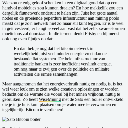
Wie zou er enig geloof schenken in een digitaal goud dat op een
handvol mobieltjes zou kunnen draaien? En hoe makkelijk zou een
dergelijk flutnetwerk onderuit te halen zijn. Juist het grote aantal
nodes en de groeiende peperdure infrastructuur aan mining pools
maakt dat je zo'n netwerk niet zo maar stil kunt leggen. Er is te veel
in geïnvesteerd, er hangt te veel aan vast dat het zelfs zware stormen
moeiteloos zal doorstaan. In die termen denkt Frisby en hij merkt
ook nog even fijntjes op dat:
En dan heb je nog dat het bitcoin netwerk in
werkelijkheid juist veel minder energie vreet dan de
bestaande fiat systemen. De hele infrastructuur van
traditionele banken is zeer inefficiënt verslindt energie,
om nog maar te zwijgen over de politieke en militaire
activiteiten die ermee samenhangen.
Maar aangenomen dat het energieverbruik nuttig en nodig is, is het
wel weer leuk om te zien welke creatieve oplossingen er worden
bedacht om de warmte die vooral bij het minen vrijkomt, nuttig te
gebruiken. Zo heeft
WiseMining
met de Sato een boiler ontwikkeld
die je in je huis kunt plaatsen om je water mee te verwarmen en
tegelijkertijd Bitcoin te verdienen!