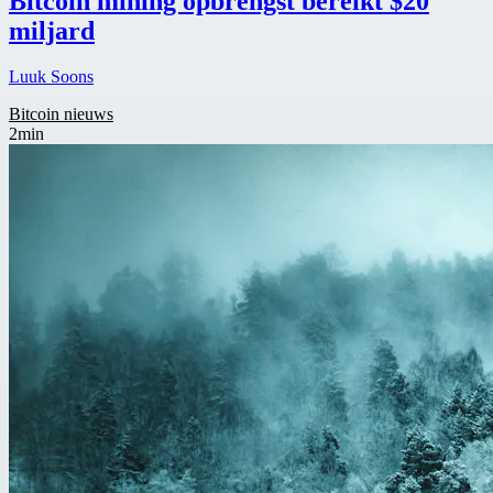
Bitcoin mining opbrengst bereikt $20
miljard
Luuk Soons
Bitcoin nieuws
2min