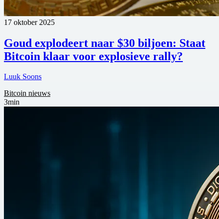
17 oktober 2025
Goud explodeert naar $30 biljoen: Staat
Bitcoin klaar voor explosieve rally?
Luuk Soons
Bitcoin nieuws
3min