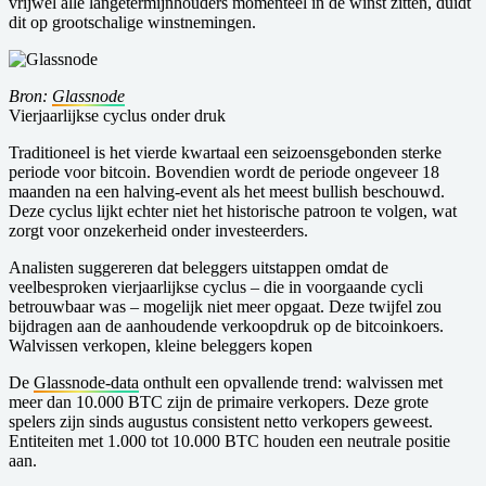
vrijwel alle langetermijnhouders momenteel in de winst zitten, duidt
dit op grootschalige winstnemingen.
Bron:
Glassnode
Vierjaarlijkse cyclus onder druk
Traditioneel is het vierde kwartaal een seizoensgebonden sterke
periode voor bitcoin. Bovendien wordt de periode ongeveer 18
maanden na een halving-event als het meest bullish beschouwd.
Deze cyclus lijkt echter niet het historische patroon te volgen, wat
zorgt voor onzekerheid onder investeerders.
Analisten suggereren dat beleggers uitstappen omdat de
veelbesproken vierjaarlijkse cyclus – die in voorgaande cycli
betrouwbaar was – mogelijk niet meer opgaat. Deze twijfel zou
bijdragen aan de aanhoudende verkoopdruk op de bitcoinkoers.
Walvissen verkopen, kleine beleggers kopen
De
Glassnode-data
onthult een opvallende trend: walvissen met
meer dan 10.000 BTC zijn de primaire verkopers. Deze grote
spelers zijn sinds augustus consistent netto verkopers geweest.
Entiteiten met 1.000 tot 10.000 BTC houden een neutrale positie
aan.