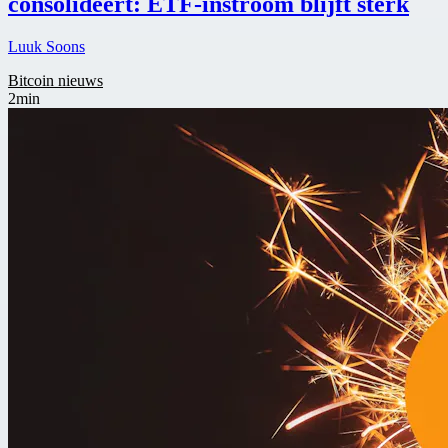
consolideert: ETF-instroom blijft sterk
Luuk Soons
Bitcoin nieuws
2min