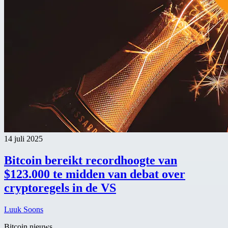
14 juli 2025
Bitcoin bereikt recordhoogte van
$123.000 te midden van debat over
cryptoregels in de VS
Luuk Soons
Bitcoin nieuws