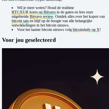
Wil je meer weten?
Houd de realtime
BTC/EUR koers op Bitvavo
in de gaten en lees onze
uitgebreide
Bitvavo review
. Ontdek alles over het kopen van
bitcoin sats
en blijf op de hoogte van alle belangrijke
ontwikkelingen in het bitcoin nieuws.
Voor het laatste bitcoin nieuws volg
bitcoindaily op X
!
Voor jou geselecteerd