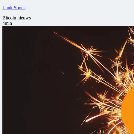
Luuk Soons
Bitcoin nieuws
4min