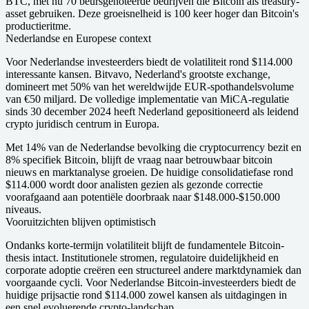
BTC, met nu 70 beursgenoteerde bedrijven die Bitcoin als treasury-
asset gebruiken. Deze groeisnelheid is 100 keer hoger dan Bitcoin's
productieritme.
Nederlandse en Europese context
Voor Nederlandse investeerders biedt de volatiliteit rond $114.000
interessante kansen. Bitvavo, Nederland's grootste exchange,
domineert met 50% van het wereldwijde EUR-spothandelsvolume
van €50 miljard. De volledige implementatie van MiCA-regulatie
sinds 30 december 2024 heeft Nederland gepositioneerd als leidend
crypto juridisch centrum in Europa.
Met 14% van de Nederlandse bevolking die cryptocurrency bezit en
8% specifiek Bitcoin, blijft de vraag naar betrouwbaar bitcoin
nieuws en marktanalyse groeien. De huidige consolidatiefase rond
$114.000 wordt door analisten gezien als gezonde correctie
voorafgaand aan potentiële doorbraak naar $148.000-$150.000
niveaus.
Vooruitzichten blijven optimistisch
Ondanks korte-termijn volatiliteit blijft de fundamentele Bitcoin-
thesis intact. Institutionele stromen, regulatoire duidelijkheid en
corporate adoptie creëren een structureel andere marktdynamiek dan
voorgaande cycli. Voor Nederlandse Bitcoin-investeerders biedt de
huidige prijsactie rond $114.000 zowel kansen als uitdagingen in
een snel evoluerende crypto-landschap.