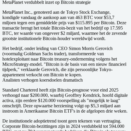
MetaPlanet verdubbelt inzet op Bitcoin strategie
MetaPlanet Inc., genoteerd aan de Tokyo Stock Exchange,
kondigde vandaag de aankoop aan van 463 BTC voor $53,7
miljoen tegen een gemiddelde prijs van $115.895 per Bitcoin. Deze
transactie brengt het totale Bitcoin-bezit van het bedrijf op 17.595
BTC, ter waarde van ongeveer $2 miljard, waarmee het de zevende
grootste institutionele Bitcoin-houder wereldwijd wordt.
Het bedrijf, onder leiding van CEO Simon Morris Gerovich
(voormalig Goldman Sachs trader), transformeerde van
hotelexploitant naar Bitcoin treasury-onderneming volgens het
MicroStrategy-model. "Bitcoin is de basis van een nieuw financieel
tijdperk," verklaarde Gerovich, die zijn persoonlijke Tokyo-
appartement verkocht om Bitcoin te kopen.
Analisten verhogen koersdoelen dramatisch
Standard Chartered heeft zijn Bitcoin-prognose voor eind 2025
verhoogd naar $200.000, waarbij Geoffrey Kendrick, hoofd digitale
activa, zijn eerdere $120.000 voorspelling als "mogelijk te laag"
omschrijft. Deze opwaartse herziening volgt op $5,3 miljard aan
instroom in Amerikaanse Bitcoin ETF's in de afgelopen drie weken.
De institutionele adoptietrend toont geen tekenen van vertraging.
Corporate Bitcoin-bezittingen zijn in 2024 verdubbeld tot 594.000