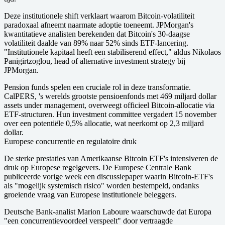
Deze institutionele shift verklaart waarom Bitcoin-volatiliteit
paradoxaal afneemt naarmate adoptie toeneemt. JPMorgan's
kwantitatieve analisten berekenden dat Bitcoin's 30-daagse
volatiliteit daalde van 89% naar 52% sinds ETF-lancering.
"Institutionele kapitaal heeft een stabiliserend effect," aldus Nikolaos
Panigirtzoglou, head of alternative investment strategy bij
JPMorgan.
Pension funds spelen een cruciale rol in deze transformatie.
CalPERS, 's werelds grootste pensioenfonds met 469 miljard dollar
assets under management, overweegt officieel Bitcoin-allocatie via
ETF-structuren. Hun investment committee vergadert 15 november
over een potentiële 0,5% allocatie, wat neerkomt op 2,3 miljard
dollar.
Europese concurrentie en regulatoire druk
De sterke prestaties van Amerikaanse Bitcoin ETF's intensiveren de
druk op Europese regelgevers. De Europese Centrale Bank
publiceerde vorige week een discussiepaper waarin Bitcoin-ETF's
als "mogelijk systemisch risico" worden bestempeld, ondanks
groeiende vraag van Europese institutionele beleggers.
Deutsche Bank-analist Marion Laboure waarschuwde dat Europa
"een concurrentievoordeel verspeelt" door vertraagde