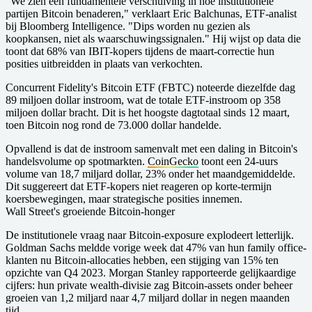
"We zien een fundamentele verschuiving in hoe institutionele
partijen Bitcoin benaderen," verklaart Eric Balchunas, ETF-analist
bij Bloomberg Intelligence. "Dips worden nu gezien als
koopkansen, niet als waarschuwingssignalen." Hij wijst op data die
toont dat 68% van IBIT-kopers tijdens de maart-correctie hun
posities uitbreidden in plaats van verkochten.
Concurrent Fidelity's Bitcoin ETF (FBTC) noteerde diezelfde dag
89 miljoen dollar instroom, wat de totale ETF-instroom op 358
miljoen dollar bracht. Dit is het hoogste dagtotaal sinds 12 maart,
toen Bitcoin nog rond de 73.000 dollar handelde.
Opvallend is dat de instroom samenvalt met een daling in Bitcoin's
handelsvolume op spotmarkten.
CoinGecko
toont een 24-uurs
volume van 18,7 miljard dollar, 23% onder het maandgemiddelde.
Dit suggereert dat ETF-kopers niet reageren op korte-termijn
koersbewegingen, maar strategische posities innemen.
Wall Street's groeiende Bitcoin-honger
De institutionele vraag naar Bitcoin-exposure explodeert letterlijk.
Goldman Sachs meldde vorige week dat 47% van hun family office-
klanten nu Bitcoin-allocaties hebben, een stijging van 15% ten
opzichte van Q4 2023. Morgan Stanley rapporteerde gelijkaardige
cijfers: hun private wealth-divisie zag Bitcoin-assets onder beheer
groeien van 1,2 miljard naar 4,7 miljard dollar in negen maanden
tijd.