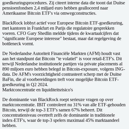
goedkeuringsprocedures. Zij citeert interne data die toont dat Duitse
pensioenfondsen 2,4 miljard euro hebben gealloceerd naar
Amerikaanse Bitcoin ETF's via omwegconstructies.
BlackRock lobbyt actief voor Europese Bitcoin ETF-goedkeuring,
met kantoren in Frankfurt en Parijs die regulatoire gesprekken
voeren. CFO Gary Shedlin meldde tijdens de kwartaalcijfers dat
"significante Europese interesse" bestaat, maar dat regelgeving de
bottleneck vormt.
De Nederlandse Autoriteit Financiële Markten (AFM) houdt vast
aan het standpunt dat Bitcoin "te volatiel" is voor retail-ETF's. Dit
terwijl Nederlandse institutionele partijen via private placements al
890 miljoen euro hebben belegd in Bitcoin-exposure, volgens ING-
data. De AFM's voorzichtigheid contrasteert scherp met de Duitse
BaFin, die al voorbereidingen treft voor mogelijke Bitcoin ETF-
goedkeuring in Q2 2024.
Marktconcentratie en liquiditeitsrisico's
De dominantie van BlackRock roept serieuze vragen op over
marktconcentratie. IBIT controleert nu 31% van alle ETF-gehouden
Bitcoin, terwijl de top-3 ETF's samen 67% beheert. Dit
concentratieniveau overtreft zelfs de dominantie in traditionele
index-ETF's, waar de top-3 spelers maximaal 45% marktaandeel
hebben.