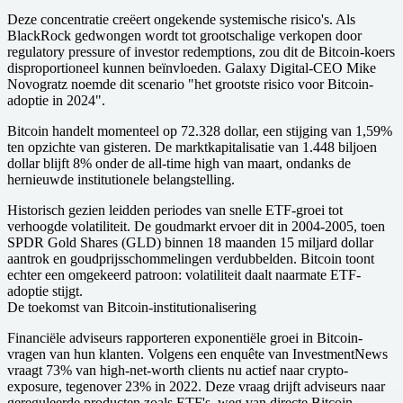
Deze concentratie creëert ongekende systemische risico's. Als
BlackRock gedwongen wordt tot grootschalige verkopen door
regulatory pressure of investor redemptions, zou dit de Bitcoin-koers
disproportioneel kunnen beïnvloeden. Galaxy Digital-CEO Mike
Novogratz noemde dit scenario "het grootste risico voor Bitcoin-
adoptie in 2024".
Bitcoin handelt momenteel op 72.328 dollar, een stijging van 1,59%
ten opzichte van gisteren. De marktkapitalisatie van 1.448 biljoen
dollar blijft 8% onder de all-time high van maart, ondanks de
hernieuwde institutionele belangstelling.
Historisch gezien leidden periodes van snelle ETF-groei tot
verhoogde volatiliteit. De goudmarkt ervoer dit in 2004-2005, toen
SPDR Gold Shares (GLD) binnen 18 maanden 15 miljard dollar
aantrok en goudprijsschommelingen verdubbelden. Bitcoin toont
echter een omgekeerd patroon: volatiliteit daalt naarmate ETF-
adoptie stijgt.
De toekomst van Bitcoin-institutionalisering
Financiële adviseurs rapporteren exponentiële groei in Bitcoin-
vragen van hun klanten. Volgens een enquête van InvestmentNews
vraagt 73% van high-net-worth clients nu actief naar crypto-
exposure, tegenover 23% in 2022. Deze vraag drijft adviseurs naar
gereguleerde producten zoals ETF's, weg van directe Bitcoin-