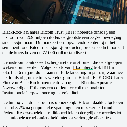
BlackRock's iShares Bitcoin Trust (IBIT) noteerde dinsdag een
instroom van 269 miljoen dollar, de grootste eendaagse toevoeging
sinds begin maart. Dit markeert een opvallende kentering in het
sentiment rond Bitcoin-beleggingsproducten, precies op het moment
dat de koers boven de 72.000 dollar stabiliseert.
De instroom contrasteert scherp met de uitstromen die de afgelopen
weken domineerden. Volgens data van
Bloomberg
trok IBIT in
totaal 15,6 miljard dollar aan sinds de lancering in januari, waarmee
het fonds uitgroeide tot 's werelds grootste Bitcoin ETF. CEO Larry
Fink van BlackRock noemde de vraag naar Bitcoin-exposure
"overweldigend" tijdens een conference call met analisten.
Institutionele herpositionering na volatiliteit
De timing van de instroom is opmerkelijk. Bitcoin daalde afgelopen
maand 8,2% na geopolitieke spanningen en onzekerheid rond
Federal Reserve-beleid. Traditioneel leiden dergelijke correcties tot
institutionele terughoudendheid, niet tot verhoogde allocaties.