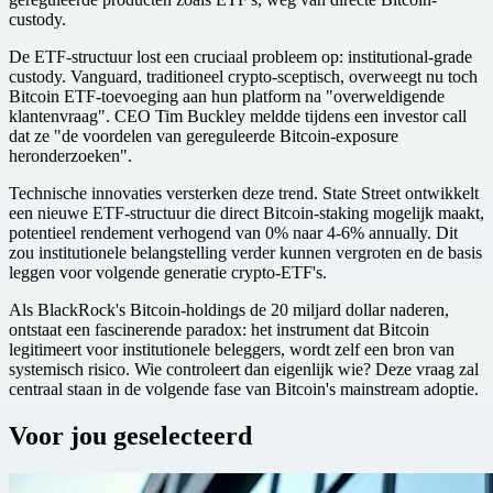
custody.
De ETF-structuur lost een cruciaal probleem op: institutional-grade
custody. Vanguard, traditioneel crypto-sceptisch, overweegt nu toch
Bitcoin ETF-toevoeging aan hun platform na "overweldigende
klantenvraag". CEO Tim Buckley meldde tijdens een investor call
dat ze "de voordelen van gereguleerde Bitcoin-exposure
heronderzoeken".
Technische innovaties versterken deze trend. State Street ontwikkelt
een nieuwe ETF-structuur die direct Bitcoin-staking mogelijk maakt,
potentieel rendement verhogend van 0% naar 4-6% annually. Dit
zou institutionele belangstelling verder kunnen vergroten en de basis
leggen voor volgende generatie crypto-ETF's.
Als BlackRock's Bitcoin-holdings de 20 miljard dollar naderen,
ontstaat een fascinerende paradox: het instrument dat Bitcoin
legitimeert voor institutionele beleggers, wordt zelf een bron van
systemisch risico. Wie controleert dan eigenlijk wie? Deze vraag zal
centraal staan in de volgende fase van Bitcoin's mainstream adoptie.
Voor jou geselecteerd