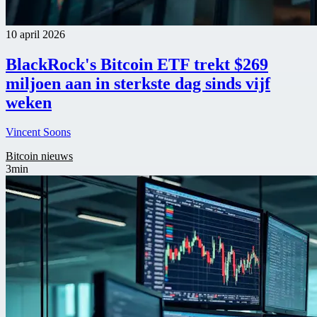
10 april 2026
BlackRock's Bitcoin ETF trekt $269
miljoen aan in sterkste dag sinds vijf
weken
Vincent Soons
Bitcoin nieuws
3min