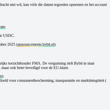
racht niet wil, kan vóór die datum tegoeden opnemen en het account
ope
.
aar USDC.
mber 2025
(
announcements.bybit.nl
).
nrijks toezichthouder FMA. De vergunning stelt Bybit in staat
t, maar ook beter beveiligd voor de EU-klant.
om
).
eld voor consumentbescherming, transparantie en marktintegriteit (