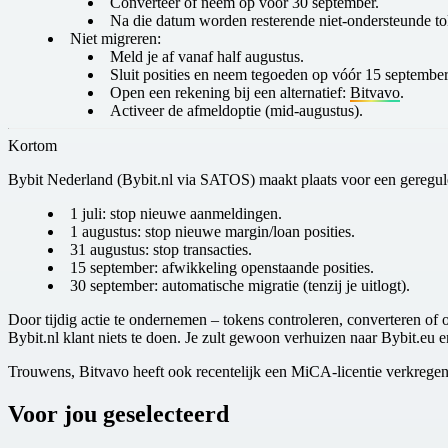
Converteer of neem op vóór 30 september.
Na die datum worden resterende niet‑ondersteunde 
Niet migreren:
Meld je af vanaf half augustus.
Sluit posities en neem tegoeden op vóór 15 september
Open een rekening bij een alternatief:
Bitvavo
.
Activeer de afmeldoptie (mid‑augustus).
Kortom
Bybit Nederland (Bybit.nl via SATOS) maakt plaats voor een geregu
1 juli
: stop nieuwe aanmeldingen.
1 augustus
: stop nieuwe margin/loan posities.
31 augustus
: stop transacties.
15 september
: afwikkeling openstaande posities.
30 september
: automatische migratie (tenzij je uitlogt).
Door tijdig actie te ondernemen – tokens controleren, converteren of o
Bybit.nl klant niets te doen. Je zult gewoon verhuizen naar Bybit.eu 
Trouwens, Bitvavo heeft ook recentelijk een MiCA-licentie verkregen
Voor jou geselecteerd