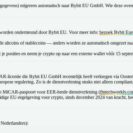
antgegevens) migreren automatisch naar Bybit EU GmbH. Wie deze overd
orden ondersteund door Bybit EU. Voor meer info:
bezoek Bybit Eur
de altcoins of stablecoins — anders worden ze automatisch omgezet n
t je posities en neem je crypto op naar een externe wallet vóór
15 septe
R‑licentie
die
Bybit EU GmbH
recentelijk heeft verkregen via Ooste
ropese regulering. Zo is de dienstverlening straks niet alleen complian
en MiCAR-paspoort voor EER-brede dienstverlening (
fintechweekly.c
ige EU-regelgeving voor crypto, sinds december 2024 van kracht, bedo
 Nederlanders):