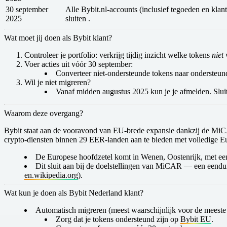
30 september
Alle Bybit.nl-accounts (inclusief tegoeden en kl
2025
sluiten .
Wat moet jij doen als Bybit klant?
Controleer je portfolio
: verkrijg tijdig inzicht welke tokens
niet
w
Voer acties uit vóór 30 september
:
Converteer
niet-ondersteunde tokens naar ondersteun
Wil je niet migreren?
Vanaf midden
augustus 2025
kun je je afmelden. Slui
Waarom deze overgang?
Bybit staat aan de vooravond van EU-brede expansie dankzij de
MiCA
crypto‑diensten binnen
29 EER-landen
aan te bieden met volledige Eu
De Europese hoofdzetel komt in
Wenen, Oostenrijk
, met e
Dit sluit aan bij de doelstellingen van
MiCAR
— een eenduid
en.wikipedia.org
).
Wat kun je doen als Bybit Nederland klant?
Automatisch migreren (meest waarschijnlijk voor de meeste
Zorg dat je tokens ondersteund zijn op
Bybit EU
.