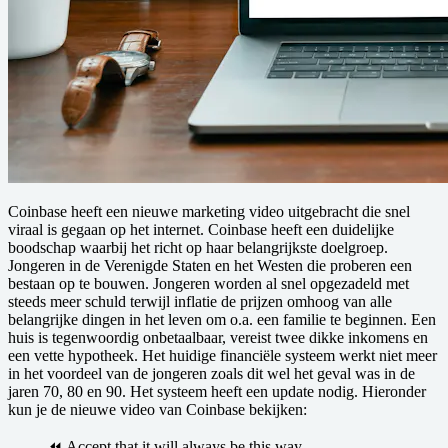
C oinbase heeft een nieuwe marketing video uitgebracht die snel
viraal is gegaan op het internet. Coinbase heeft een duidelijke
boodschap waarbij het richt op haar belangrijkste doelgroep.
Jongeren in de Verenigde Staten en het Westen die proberen een
bestaan op te bouwen. Jongeren worden al snel opgezadeld met
steeds meer schuld terwijl inflatie de prijzen omhoog van alle
belangrijke dingen in het leven om o.a. een familie te beginnen. Een
huis is tegenwoordig onbetaalbaar, vereist twee dikke inkomens en
een vette hypotheek. Het huidige financiële systeem werkt niet meer
in het voordeel van de jongeren zoals dit wel het geval was in de
jaren 70, 80 en 90. Het systeem heeft een update nodig. Hieronder
kun je de nieuwe video van Coinbase bekijken:
⏪️ Accept that it will always be this way.