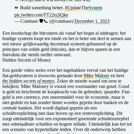
⏩️ Build something better.
#UpdateTheSystem
pic.twitter.com/TT22o2iQke
— Coinbase 🛡️📞 (@coinbase)
December 1, 2023
Een boodschap die bitcoiners als vanaf het begin al uitdragen: het
huidige systeem loopt ten einde en het is beter om deel te nemen aan
een nieuw gelijkwaardig decentraal systeem gebaseerd op de
principes van solide geld (bitcoin), dan te blijven sparen in een
fiatvaluta die steeds sneller ontwaart.
H idden Secrets of Money
Een goede video series over het ingebakken verval van het huidige
fiat-geldsysteem is trouwens gemaakt door
Mike Malony
en heet
the hidden secrets of money
. Zeker de moeite waard om eens te
bekijken. Mike Maloney is vooral een voorstander van goud. Goud
is geld en beschermt de koopkracht van de gebruiker, spaarder. Fiat-
geld is een currency, een smeermiddel voor de economie, maar is
niet gedekt en kan zonder limiet worden geprint door banken en de
centrale banken. Het wordt digitaal geprint als een
schuldverplichting met daar boven op een renteverplichting. Dit
zorgt uiteindelijk voor een exponentieel groeiende schuldenzeepbel
met onbetaalbare schulden en hogere inflatie. Uiteindelijk kan het tot
een scenario van hyperinflatie leiden. Over dit onderwerp hebben