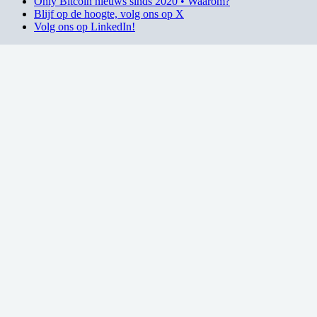
Only Bitcoin nieuws sinds 2020 • Waarom?
Blijf op de hoogte, volg ons op X
Volg ons op LinkedIn!