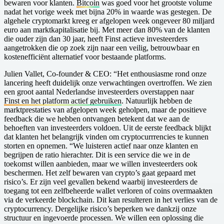
bewaren voor klanten.
Bitcoin
was goed voor het grootste volume
nadat het vorige week met bijna 20% in waarde was gestegen. De
algehele cryptomarkt kreeg er afgelopen week ongeveer 80 miljard
euro aan marktkapitalisatie bij. Met meer dan 80% van de klanten
die ouder zijn dan 30 jaar, heeft Finst actieve investeerders
aangetrokken die op zoek zijn naar een veilig, betrouwbaar en
kostenefficiënt alternatief voor bestaande platforms.
Julien Vallet, Co-founder & CEO
: “Het enthousiasme rond onze
lancering heeft duidelijk onze verwachtingen overtroffen. We zien
een groot aantal Nederlandse investeerders overstappen naar
Finst en het platform actief gebruiken
. Natuurlijk hebben de
marktprestaties van afgelopen week geholpen, maar de positieve
feedback die we hebben ontvangen betekent dat we aan de
behoeften van investeerders voldoen. Uit de eerste feedback blijkt
dat klanten het belangrijk vinden om cryptocurrrencies te kunnen
storten en opnemen. “We luisteren actief naar onze klanten en
begrijpen de ratio hierachter. Dit is een service die we in de
toekomst willen aanbieden, maar we willen investeerders ook
beschermen. Het zelf bewaren van crypto’s gaat gepaard met
risico’s. Er zijn veel gevallen bekend waarbij investeerders de
toegang tot een zelfbeheerde wallet verloren of coins overmaakten
via de verkeerde blockchain. Dit kan resulteren in het verlies van de
cryptocurrency. Dergelijke risico’s beperken we dankzij onze
structuur en ingevoerde processen. We willen een oplossing die