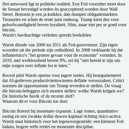
Het antwoord ligt in politieke realiteit. Een Fed voorzitter moet door
de Senaat bevestigd worden én geaccepteerd worden door Wall
Street. Benoem je een ja-knikker, dan dumpen obligatiemarkten
Treasuries en schiet de rente juist omhoog. Trump kiest dus voor
geloofwaardigheid boven loyaliteit. Slim, maar niet per se goed voor
bitcoin.
Warsh's havikachtige verleden spreekt boekdelen
Warsh diende van 2006 tot 2011 als Fed-gouverneur. Zijn eigen
woorden uit die periode zijn onthullend. In 2008 verklaarde hij dat
inflatierisico's "het grotere gevaar voor de economie" vormden. In
2010, met werkloosheid boven 9%, zei hij "niet bereid te zijn om
mijn zorgen over inflatie los te laten."
Recent pleit Warsh opeens voor lagere rentes. Hij beargumenteert
dat AI-gedreven productiviteitswinsten deflatie veroorzaken. Critici
noemen dit opportunisme om Trump tevreden te stellen. De vraag
die bitcoin-beleggers zich moeten stellen: welke Warsh krijgen we?
De historische havik of de recente duif?
Waarom dit er voor Bitcoin toe doet
Bitcoin floreert bij monetaire expansie. Lage rentes, quantitative
easing en een zwakke dollar duwen kapitaal richting risico-activa.
Warsh staat historisch voor het tegenovergestelde: een kleinere Fed
balans, hogere reële rentes en monetaire discipline.