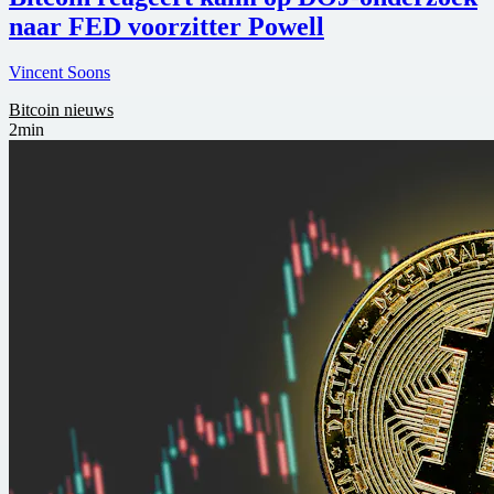
naar FED voorzitter Powell
Vincent Soons
Bitcoin nieuws
2min