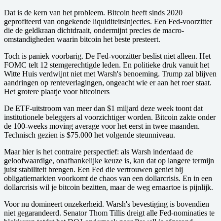
Dat is de kern van het probleem. Bitcoin heeft sinds 2020
geprofiteerd van ongekende liquiditeitsinjecties. Een Fed-voorzitter
die de geldkraan dichtdraait, ondermijnt precies de macro-
omstandigheden waarin bitcoin het beste presteert.
Toch is paniek voorbarig. De Fed-voorzitter beslist niet alleen. Het
FOMC telt 12 stemgerechtigde leden. En politieke druk vanuit het
Witte Huis verdwijnt niet met Warsh's benoeming. Trump zal blijven
aandringen op renteverlagingen, ongeacht wie er aan het roer staat.
Het grotere plaatje voor bitcoiners
De ETF-uitstroom van meer dan $1 miljard deze week toont dat
institutionele beleggers al voorzichtiger worden. Bitcoin zakte onder
de 100-weeks moving average voor het eerst in twee maanden.
Technisch gezien is $75.000 het volgende steunniveau.
Maar hier is het contraire perspectief: als Warsh inderdaad de
geloofwaardige, onafhankelijke keuze is, kan dat op langere termijn
juist stabiliteit brengen. Een Fed die vertrouwen geniet bij
obligatiemarkten voorkomt de chaos van een dollarcrisis. En in een
dollarcrisis wil je bitcoin bezitten, maar de weg ernaartoe is pijnlijk.
Voor nu domineert onzekerheid. Warsh's bevestiging is bovendien
niet gegarandeerd. Senator Thom Tillis dreigt alle Fed-nominaties te