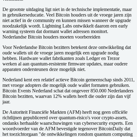
De grootste uitdaging ligt niet in de technische implementatie, maar
in gebruikerseducatie. Veel Bitcoin houders uit de vroege jaren zijn
niet actief in de community en kunnen missen wanneer de upgrade
noodzakelijk wordt. Lightning Labs ontwikkelt daarom een early
warning systeem dat dormant wallet adressen monitort.
Nederlandse Bitcoin houders moeten voorbereiden
Voor Nederlandse Bitcoin bezitters betekent deze ontwikkeling dat
oude wallets uit de vroege jaren mogelijk een upgrade nodig
hebben. Hardware wallet fabrikanten zoals Ledger en Trezor
werken al aan quantum-resistente firmware updates, maar oudere
apparaten ondersteunen deze mogelijk niet.
Nederland kent een relatief actieve Bitcoin gemeenschap sinds 2011,
met vroege adopters die mogelijk oude wallet formaten gebruiken.
Bitcoin Events Nederland schat dat ongeveer 850.000 Nederlanders
Bitcoin bezitten, waarvan 12% wallets heeft die ouder zijn dan vijf
jaar.
De Autoriteit Financiële Markten (AFM) heeft nog geen officiële
richtlijnen gepubliceerd over quantum-risico's voor crypto-assets,
ondanks herhaalde waarschuwingen van cybersecurity experts. Een
woordvoerder van de AFM bevestigde tegenover BitcoinDaily dat
het toezichtorgaan "de ontwikkelingen rondom quantum computing