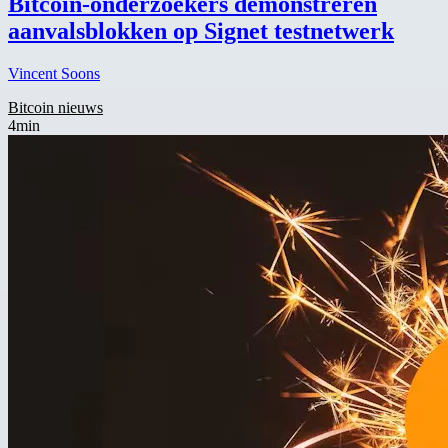
Bitcoin-onderzoekers demonstreren
aanvalsblokken op Signet testnetwerk
Vincent Soons
Bitcoin nieuws
4min