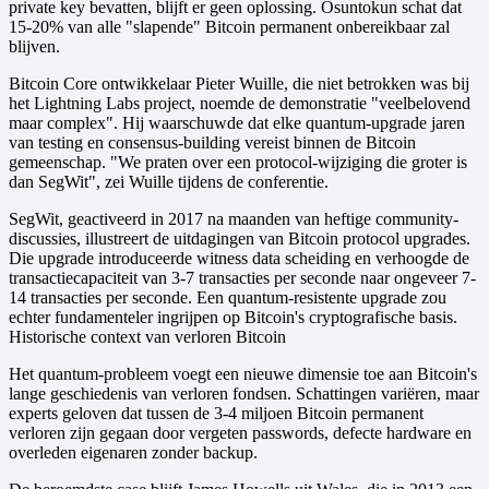
private key bevatten, blijft er geen oplossing. Osuntokun schat dat
15-20% van alle "slapende" Bitcoin permanent onbereikbaar zal
blijven.
Bitcoin Core ontwikkelaar Pieter Wuille, die niet betrokken was bij
het Lightning Labs project, noemde de demonstratie "veelbelovend
maar complex". Hij waarschuwde dat elke quantum-upgrade jaren
van testing en consensus-building vereist binnen de Bitcoin
gemeenschap. "We praten over een protocol-wijziging die groter is
dan SegWit", zei Wuille tijdens de conferentie.
SegWit, geactiveerd in 2017 na maanden van heftige community-
discussies, illustreert de uitdagingen van Bitcoin protocol upgrades.
Die upgrade introduceerde witness data scheiding en verhoogde de
transactiecapaciteit van 3-7 transacties per seconde naar ongeveer 7-
14 transacties per seconde. Een quantum-resistente upgrade zou
echter fundamenteler ingrijpen op Bitcoin's cryptografische basis.
Historische context van verloren Bitcoin
Het quantum-probleem voegt een nieuwe dimensie toe aan Bitcoin's
lange geschiedenis van verloren fondsen. Schattingen variëren, maar
experts geloven dat tussen de 3-4 miljoen Bitcoin permanent
verloren zijn gegaan door vergeten passwords, defecte hardware en
overleden eigenaren zonder backup.