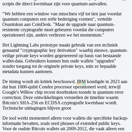
scripts die direct kwetsbaar zijn voor quantum aanvallen.
"We hebben een window van misschien vijf tot tien jaar voordat
quantum computers een reële bedreiging vormen", vertelde
Osuntokun aan CoinDesk. "Maar de upgrade naar quantum-
resistente cryptografie moet gebeuren voordat die computers
operationeel zijn, anders verliezen we het momentum."
Het Lightning Labs prototype maakt gebruik van een techniek
genaamd "cryptographic key derivation" waarbij nieuwe, quantum-
veilige private keys worden gegenereerd op basis van bestaande
wallet-data. Gebruikers kunnen hun oude wallets "upgraden"
zonder toegang tot de originele private keys, mits ze bepaalde
metadata kunnen aantonen.
De timing wordt als kritiek beschouwd.
IBM
kondigde in 2023 aan
dat hun 1000-qubit Condor processor operationeel werd, terwijl
Google's Willow chip recent doorbraken toonde in quantum error
correction. Deze ontwikkelingen versnellen de timeline waarin
Bitcoin's SHA-256 en ECDSA cryptografie kwetsbaar wordt.
Technische uitdagingen blijven groot
De tool werkt momenteel alleen voor wallets die specifieke backup-
informatie bevatten, zoals seed phrases of extended public keys.
Voor de oudste Bitcoin wallets uit 2009-2012, die vaak alleen een