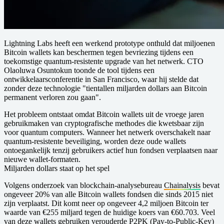
Lightning Labs heeft een werkend prototype onthuld dat miljoenen
Bitcoin wallets kan beschermen tegen bevriezing tijdens een
toekomstige quantum-resistente upgrade van het netwerk. CTO
Olaoluwa Osuntokun toonde de tool tijdens een
ontwikkelaarsconferentie in San Francisco, waar hij stelde dat
zonder deze technologie "tientallen miljarden dollars aan Bitcoin
permanent verloren zou gaan".
Het probleem ontstaat omdat Bitcoin wallets uit de vroege jaren
gebruikmaken van cryptografische methodes die kwetsbaar zijn
voor quantum computers. Wanneer het netwerk overschakelt naar
quantum-resistente beveiliging, worden deze oude wallets
ontoegankelijk tenzij gebruikers actief hun fondsen verplaatsen naar
nieuwe wallet-formaten.
Miljarden dollars staat op het spel
Volgens onderzoek van blockchain-analysebureau
Chainalysis
bevat
ongeveer 20% van alle Bitcoin wallets fondsen die sinds 2015 niet
zijn verplaatst. Dit komt neer op ongeveer 4,2 miljoen Bitcoin ter
waarde van €255 miljard tegen de huidige koers van €60.703. Veel
van deze wallets gebruiken verouderde P2PK (Pay-to-Public-Key)