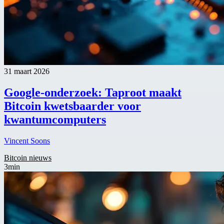
31 maart 2026
Google-onderzoek: Taproot maakt
Bitcoin kwetsbaarder voor
kwantumcomputers
Vincent Soons
Bitcoin nieuws
3min