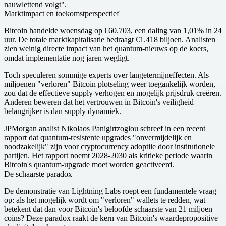
nauwlettend volgt".
Marktimpact en toekomstperspectief
Bitcoin handelde woensdag op €60.703, een daling van 1,01% in 24
uur. De totale marktkapitalisatie bedraagt €1.418 biljoen. Analisten
zien weinig directe impact van het quantum-nieuws op de koers,
omdat implementatie nog jaren wegligt.
Toch speculeren sommige experts over langetermijneffecten. Als
miljoenen "verloren" Bitcoin plotseling weer toegankelijk worden,
zou dat de effectieve supply verhogen en mogelijk prijsdruk creëren.
Anderen beweren dat het vertrouwen in Bitcoin's veiligheid
belangrijker is dan supply dynamiek.
JPMorgan analist Nikolaos Panigirtzoglou schreef in een recent
rapport dat quantum-resistente upgrades "onvermijdelijk en
noodzakelijk" zijn voor cryptocurrency adoptiie door institutionele
partijen. Het rapport noemt 2028-2030 als kritieke periode waarin
Bitcoin's quantum-upgrade moet worden geactiveerd.
De schaarste paradox
De demonstratie van Lightning Labs roept een fundamentele vraag
op: als het mogelijk wordt om "verloren" wallets te redden, wat
betekent dat dan voor Bitcoin's beloofde schaarste van 21 miljoen
coins? Deze paradox raakt de kern van Bitcoin's waardepropositive