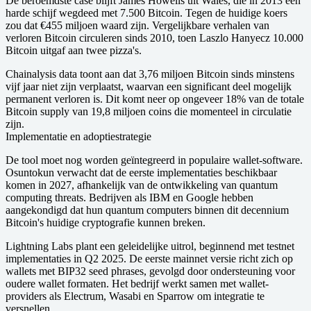
De beroemdste case blijft James Howells uit Wales, die in 2013 een
harde schijf wegdeed met 7.500 Bitcoin. Tegen de huidige koers
zou dat €455 miljoen waard zijn. Vergelijkbare verhalen van
verloren Bitcoin circuleren sinds 2010, toen Laszlo Hanyecz 10.000
Bitcoin uitgaf aan twee pizza's.
Chainalysis data toont aan dat 3,76 miljoen Bitcoin sinds minstens
vijf jaar niet zijn verplaatst, waarvan een significant deel mogelijk
permanent verloren is. Dit komt neer op ongeveer 18% van de totale
Bitcoin supply van 19,8 miljoen coins die momenteel in circulatie
zijn.
Implementatie en adoptiestrategie
De tool moet nog worden geïntegreerd in populaire wallet-software.
Osuntokun verwacht dat de eerste implementaties beschikbaar
komen in 2027, afhankelijk van de ontwikkeling van quantum
computing threats. Bedrijven als IBM en Google hebben
aangekondigd dat hun quantum computers binnen dit decennium
Bitcoin's huidige cryptografie kunnen breken.
Lightning Labs plant een geleidelijke uitrol, beginnend met testnet
implementaties in Q2 2025. De eerste mainnet versie richt zich op
wallets met BIP32 seed phrases, gevolgd door ondersteuning voor
oudere wallet formaten. Het bedrijf werkt samen met wallet-
providers als Electrum, Wasabi en Sparrow om integratie te
versnellen.