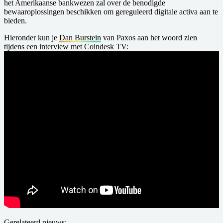
het Amerikaanse bankwezen zal over de benodigde
bewaaroplossingen beschikken om gereguleerd digitale activa aan te
bieden.
Hieronder kun je
Dan Burstein
van Paxos aan het woord zien
tijdens een interview met Coindesk TV:
Gerelateerd nieuws: