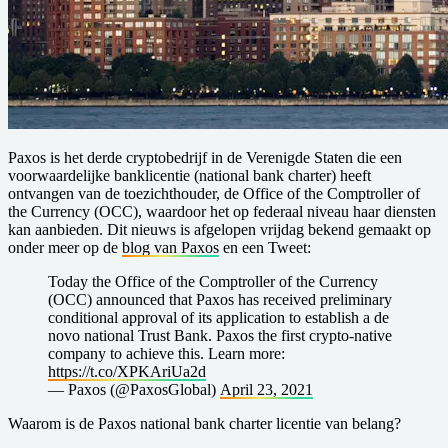
Paxos is het derde cryptobedrijf in de Verenigde Staten die een
voorwaardelijke banklicentie (national bank charter) heeft
ontvangen van de toezichthouder, de Office of the Comptroller of
the Currency (OCC), waardoor het op federaal niveau haar diensten
kan aanbieden. Dit nieuws is afgelopen vrijdag bekend gemaakt op
onder meer op de
blog van Paxos
en een Tweet:
Today the Office of the Comptroller of the Currency
(OCC) announced that Paxos has received preliminary
conditional approval of its application to establish a de
novo national Trust Bank. Paxos the first crypto-native
company to achieve this. Learn more:
https://t.co/XPKAriUa2d
— Paxos (@PaxosGlobal)
April 23, 2021
Waarom is de Paxos national bank charter licentie van belang?