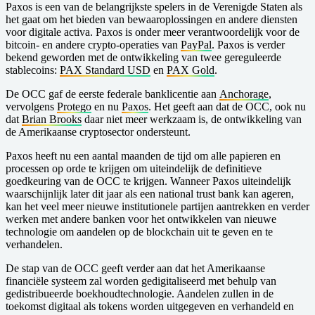
Paxos is een van de belangrijkste spelers in de Verenigde Staten als
het gaat om het bieden van bewaaroplossingen en andere diensten
voor digitale activa. Paxos is onder meer verantwoordelijk voor de
bitcoin- en andere crypto-operaties van
PayPal
. Paxos is verder
bekend geworden met de ontwikkeling van twee gereguleerde
stablecoins:
PAX Standard USD
en
PAX Gold
.
De OCC gaf de eerste federale banklicentie aan
Anchorage
,
vervolgens
Protego
en nu
Paxos
. Het geeft aan dat de OCC, ook nu
dat
Brian Brooks
daar niet meer werkzaam is, de ontwikkeling van
de Amerikaanse cryptosector ondersteunt.
Paxos heeft nu een aantal maanden de tijd om alle papieren en
processen op orde te krijgen om uiteindelijk de definitieve
goedkeuring van de OCC te krijgen. Wanneer Paxos uiteindelijk
waarschijnlijk later dit jaar als een national trust bank kan ageren,
kan het veel meer nieuwe institutionele partijen aantrekken en verder
werken met andere banken voor het ontwikkelen van nieuwe
technologie om aandelen op de blockchain uit te geven en te
verhandelen.
De stap van de OCC geeft verder aan dat het Amerikaanse
financiële systeem zal worden gedigitaliseerd met behulp van
gedistribueerde boekhoudtechnologie. Aandelen zullen in de
toekomst digitaal als tokens worden uitgegeven en verhandeld en