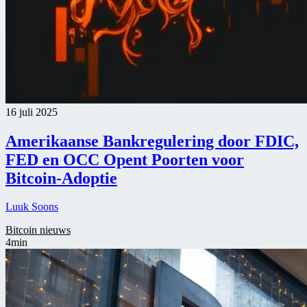
16 juli 2025
Amerikaanse Bankregulering door FDIC,
FED en OCC Opent Poorten voor
Bitcoin-Adoptie
Luuk Soons
Bitcoin nieuws
4min