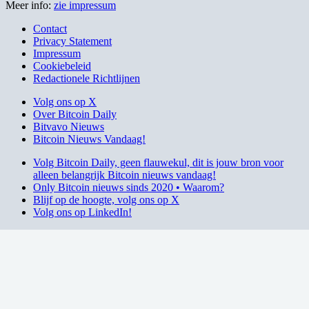
Meer info:
zie impressum
Contact
Privacy Statement
Impressum
Cookiebeleid
Redactionele Richtlijnen
Volg ons op X
Over Bitcoin Daily
Bitvavo Nieuws
Bitcoin Nieuws Vandaag!
Volg Bitcoin Daily, geen flauwekul, dit is jouw bron voor
alleen belangrijk Bitcoin nieuws vandaag!
Only Bitcoin nieuws sinds 2020 • Waarom?
Blijf op de hoogte, volg ons op X
Volg ons op LinkedIn!