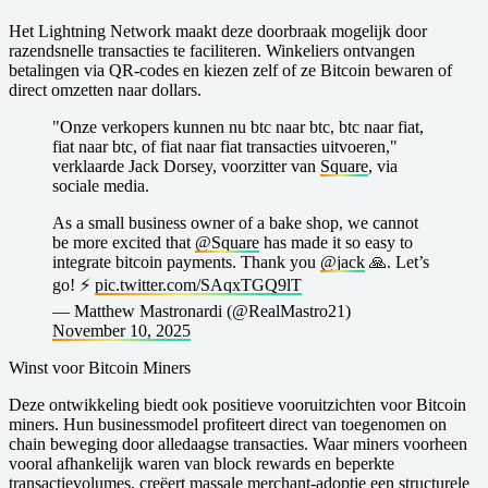
Het Lightning Network maakt deze doorbraak mogelijk door
razendsnelle transacties te faciliteren. Winkeliers ontvangen
betalingen via QR-codes en kiezen zelf of ze Bitcoin bewaren of
direct omzetten naar dollars.
"Onze verkopers kunnen nu btc naar btc, btc naar fiat,
fiat naar btc, of fiat naar fiat transacties uitvoeren,"
verklaarde Jack Dorsey, voorzitter van
Square
, via
sociale media.
As a small business owner of a bake shop, we cannot
be more excited that
@Square
has made it so easy to
integrate bitcoin payments. Thank you
@jack
🙏. Let’s
go! ⚡️
pic.twitter.com/SAqxTGQ9lT
— Matthew Mastronardi (@RealMastro21)
November 10, 2025
Winst voor Bitcoin Miners
Deze ontwikkeling biedt ook positieve vooruitzichten voor Bitcoin
miners. Hun businessmodel profiteert direct van toegenomen on
chain beweging door alledaagse transacties. Waar miners voorheen
vooral afhankelijk waren van block rewards en beperkte
transactievolumes, creëert massale merchant-adoptie een structurele