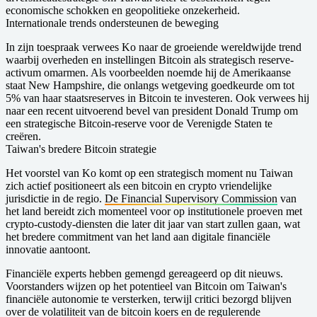
economische schokken en geopolitieke onzekerheid.
Internationale trends ondersteunen de beweging
In zijn toespraak verwees Ko naar de groeiende wereldwijde trend
waarbij overheden en instellingen Bitcoin als strategisch reserve-
activum omarmen. Als voorbeelden noemde hij de Amerikaanse
staat New Hampshire, die onlangs wetgeving goedkeurde om tot
5% van haar staatsreserves in Bitcoin te investeren. Ook verwees hij
naar een recent uitvoerend bevel van president Donald Trump om
een strategische Bitcoin-reserve voor de Verenigde Staten te
creëren.
Taiwan's bredere Bitcoin strategie
Het voorstel van Ko komt op een strategisch moment nu Taiwan
zich actief positioneert als een bitcoin en crypto vriendelijke
jurisdictie in de regio.
De Financial Supervisory Commission
van
het land bereidt zich momenteel voor op institutionele proeven met
crypto-custody-diensten die later dit jaar van start zullen gaan, wat
het bredere commitment van het land aan digitale financiële
innovatie aantoont.
Financiële experts hebben gemengd gereageerd op dit nieuws.
Voorstanders wijzen op het potentieel van Bitcoin om Taiwan's
financiële autonomie te versterken, terwijl critici bezorgd blijven
over de volatiliteit van de
bitcoin koers
en de regulerende