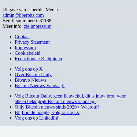
Uitgave van Liberbits Media
admin@liberbits.com
Bedrijfsnummer: C81188
Meer info:
zie impressum
Contact
Privacy Statement
Impressum
Cookiebeleid
Redactionele Richtlijnen
Volg ons op X
Over Bitcoin Daily
Bitvavo Nieuws
Bitcoin Nieuws Vandaag!
Volg Bitcoin Daily, geen flauwekul, dit is jouw bron voor
alleen belangrijk Bitcoin nieuws vandaag!
Only Bitcoin nieuws sinds 2020 • Waarom?
Blijf op de hoogte, volg ons op X
Volg ons op LinkedIn!