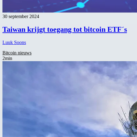
30 september 2024
Taiwan krijgt toegang tot bitcoin ETF´s
Luuk Soons
Bitcoin nieuws
2min