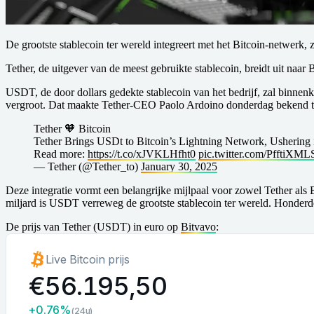
De grootste stablecoin ter wereld integreert met het Bitcoin-netwer
Tether, de uitgever van de meest gebruikte stablecoin, breidt uit naar B
USDT, de door dollars gedekte stablecoin van het bedrijf, zal binnenk
vergroot. Dat maakte Tether-CEO Paolo Ardoino donderdag bekend tij
Tether 🧡 Bitcoin
Tether Brings USDt to Bitcoin’s Lightning Network, Ushering
Read more:
https://t.co/xJVKLHfht0
pic.twitter.com/PfftiXM
— Tether (@Tether_to)
January 30, 2025
Deze integratie vormt een belangrijke mijlpaal voor zowel Tether als
miljard is USDT verreweg de grootste stablecoin ter wereld. Honderde
De prijs van Tether (USDT) in euro op
Bitvavo
: