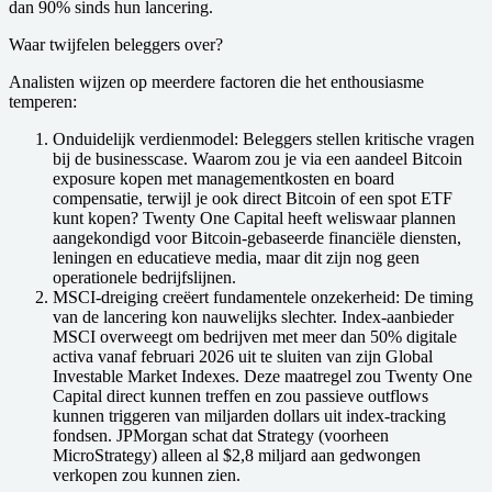
dan 90% sinds hun lancering.
Waar twijfelen beleggers over?
Analisten wijzen op meerdere factoren die het enthousiasme
temperen:
Onduidelijk verdienmodel
: Beleggers stellen kritische vragen
bij de businesscase. Waarom zou je via een aandeel Bitcoin
exposure kopen met managementkosten en board
compensatie, terwijl je ook direct Bitcoin of een spot ETF
kunt kopen? Twenty One Capital heeft weliswaar plannen
aangekondigd voor Bitcoin-gebaseerde financiële diensten,
leningen en educatieve media, maar dit zijn nog geen
operationele bedrijfslijnen.
MSCI-dreiging creëert fundamentele onzekerheid
: De timing
van de lancering kon nauwelijks slechter. Index-aanbieder
MSCI overweegt om bedrijven met meer dan 50% digitale
activa vanaf februari 2026 uit te sluiten van zijn Global
Investable Market Indexes. Deze maatregel zou Twenty One
Capital direct kunnen treffen en zou passieve outflows
kunnen triggeren van miljarden dollars uit index-tracking
fondsen. JPMorgan schat dat Strategy (voorheen
MicroStrategy) alleen al $2,8 miljard aan gedwongen
verkopen zou kunnen zien.