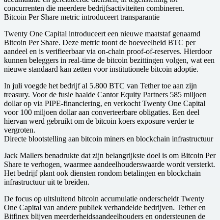
concurrenten die meerdere bedrijfsactiviteiten combineren.
Bitcoin Per Share metric introduceert transparantie
Twenty One Capital introduceert een nieuwe maatstaf genaamd
Bitcoin Per Share. Deze metric toont de hoeveelheid BTC per
aandeel en is verifieerbaar via on-chain proof-of-reserves. Hierdoor
kunnen beleggers in real-time de bitcoin bezittingen volgen, wat een
nieuwe standaard kan zetten voor institutionele bitcoin adoptie.
In juli voegde het bedrijf al 5.800 BTC van Tether toe aan zijn
treasury. Voor de fusie haalde Cantor Equity Partners 585 miljoen
dollar op via PIPE-financiering, en verkocht Twenty One Capital
voor 100 miljoen dollar aan converteerbare obligaties. Een deel
hiervan werd gebruikt om de bitcoin koers exposure verder te
vergroten.
Directe blootstelling aan bitcoin miners en blockchain infrastructuur
Jack Mallers benadrukte dat zijn belangrijkste doel is om Bitcoin Per
Share te verhogen, waarmee aandeelhouderswaarde wordt versterkt.
Het bedrijf plant ook diensten rondom betalingen en blockchain
infrastructuur uit te breiden.
De focus op uitsluitend bitcoin accumulatie onderscheidt Twenty
One Capital van andere publiek verhandelde bedrijven. Tether en
Bitfinex blijven meerderheidsaandeelhouders en ondersteunen de