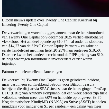
Bitcoin nieuws update over Twenty One Capital:
Koersval bij
lancering Twenty One Capital
De verwachtingen waren hooggespannen, maar de beursintroductie
van Twenty One Capital op 9 december 2025 verliep allesbehalve
vlekkeloos. Het aandeel opende op $10,74 – al onder de slotkoers
van $14,27 van de SPAC Cantor Equity Partners – en zakte de
eerste handelsdag met maar liefst 20-25% naar ongeveer $10,50.
Daarmee kwam het aandeel terecht rond de PIPE-pricing van $10,
de prijs waartegen institutionele investeerders eerder waren
ingestapt.
Patroon van teleurstellende lanceringen
De koersval bij Twenty One Capital is geen geïsoleerd incident,
maar past in een zorgwekkend patroon voor Bitcoin treasury
bedrijven die dit jaar via SPAC-fusies naar de beurs gingen. ProCap
BTC (BRR) van Anthony Pompliano, dat een week eerder zijn fusie
voltooide, verloor meer dan 60% en handelde op ongeveer $3,75.
Nog dramatischer: KindlyMD (NAKA) en Strive (ASST) handelen
inmiddels voor minder dan $1 per aandeel – een daling van meer