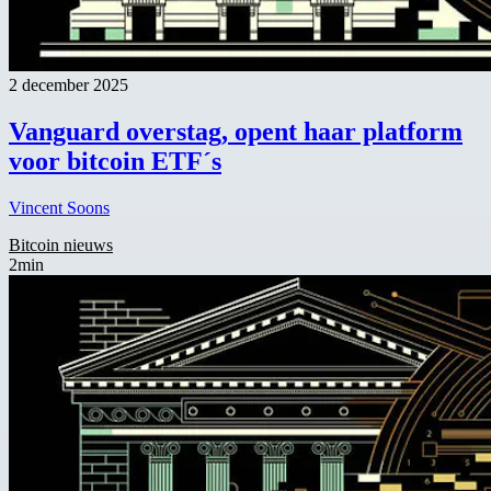
2 december 2025
Vanguard overstag, opent haar platform
voor bitcoin ETF´s
Vincent Soons
Bitcoin nieuws
2min