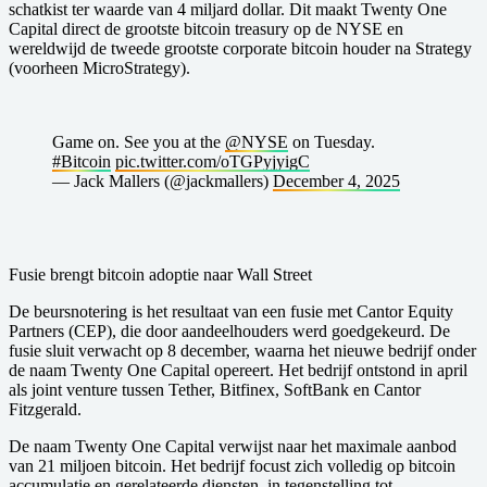
schatkist ter waarde van 4 miljard dollar. Dit maakt Twenty One
Capital direct de grootste bitcoin treasury op de NYSE en
wereldwijd de tweede grootste corporate bitcoin houder na Strategy
(voorheen MicroStrategy).
Game on. See you at the
@NYSE
on Tuesday.
#Bitcoin
pic.twitter.com/oTGPyjyigC
— Jack Mallers (@jackmallers)
December 4, 2025
Fusie brengt bitcoin adoptie naar Wall Street
De beursnotering is het resultaat van een fusie met Cantor Equity
Partners (CEP), die door aandeelhouders werd goedgekeurd. De
fusie sluit verwacht op 8 december, waarna het nieuwe bedrijf onder
de naam Twenty One Capital opereert. Het bedrijf ontstond in april
als joint venture tussen Tether, Bitfinex, SoftBank en Cantor
Fitzgerald.
De naam Twenty One Capital verwijst naar het maximale aanbod
van 21 miljoen bitcoin. Het bedrijf focust zich volledig op bitcoin
accumulatie en gerelateerde diensten, in tegenstelling tot