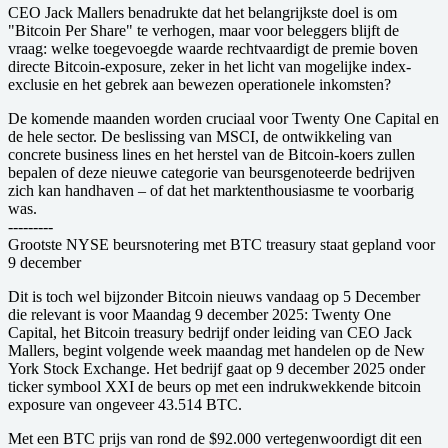
CEO Jack Mallers benadrukte dat het belangrijkste doel is om
"Bitcoin Per Share" te verhogen, maar voor beleggers blijft de
vraag: welke toegevoegde waarde rechtvaardigt de premie boven
directe Bitcoin-exposure, zeker in het licht van mogelijke index-
exclusie en het gebrek aan bewezen operationele inkomsten?
De komende maanden worden cruciaal voor Twenty One Capital en
de hele sector. De beslissing van MSCI, de ontwikkeling van
concrete business lines en het herstel van de Bitcoin-koers zullen
bepalen of deze nieuwe categorie van beursgenoteerde bedrijven
zich kan handhaven – of dat het marktenthousiasme te voorbarig
was.
---------
Grootste NYSE beursnotering met BTC treasury staat gepland voor
9 december
Dit is toch wel bijzonder Bitcoin nieuws vandaag op 5 December
die relevant is voor Maandag 9 december 2025: Twenty One
Capital, het Bitcoin treasury bedrijf onder leiding van CEO Jack
Mallers, begint volgende week maandag met handelen op de New
York Stock Exchange. Het bedrijf gaat op 9 december 2025 onder
ticker symbool XXI de beurs op met een indrukwekkende bitcoin
exposure van ongeveer 43.514 BTC.
Met een BTC prijs van rond de $92.000 vertegenwoordigt dit een