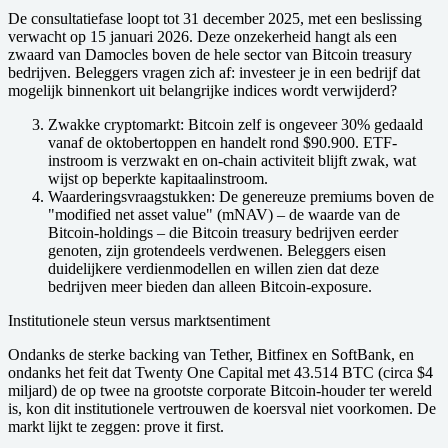
De consultatiefase loopt tot 31 december 2025, met een beslissing
verwacht op 15 januari 2026. Deze onzekerheid hangt als een
zwaard van Damocles boven de hele sector van Bitcoin treasury
bedrijven. Beleggers vragen zich af: investeer je in een bedrijf dat
mogelijk binnenkort uit belangrijke indices wordt verwijderd?
Zwakke cryptomarkt
: Bitcoin zelf is ongeveer 30% gedaald
vanaf de oktobertoppen en handelt rond $90.900. ETF-
instroom is verzwakt en on-chain activiteit blijft zwak, wat
wijst op beperkte kapitaalinstroom.
Waarderingsvraagstukken
: De genereuze premiums boven de
"modified net asset value" (mNAV) – de waarde van de
Bitcoin-holdings – die Bitcoin treasury bedrijven eerder
genoten, zijn grotendeels verdwenen. Beleggers eisen
duidelijkere verdienmodellen en willen zien dat deze
bedrijven meer bieden dan alleen Bitcoin-exposure.
Institutionele steun versus marktsentiment
Ondanks de sterke backing van Tether, Bitfinex en SoftBank, en
ondanks het feit dat Twenty One Capital met 43.514 BTC (circa $4
miljard) de op twee na grootste corporate Bitcoin-houder ter wereld
is, kon dit institutionele vertrouwen de koersval niet voorkomen. De
markt lijkt te zeggen: prove it first.