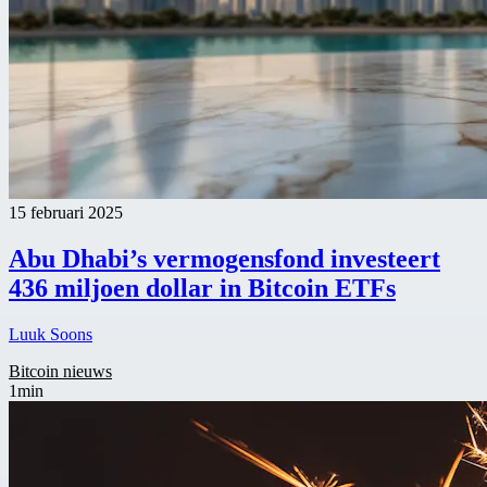
15 februari 2025
Abu Dhabi’s vermogensfond investeert
436 miljoen dollar in Bitcoin ETFs
Luuk Soons
Bitcoin nieuws
1min