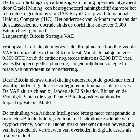
De Bitcoin-holdings zijn afkomstig van mining-operaties uitgevoerd
door Citadel Mining, een beursgenoteerd miningbedrijf dat voor het
merendeel eigendom is van UAE Royal Group via International
Holding Company (IHC). Het onderzoek van
Arkham
toont aan dat
de staatsgesteunde operatie sinds de oprichting ongeveer 9.300
Bitcoin heeft gemined.
Langetermijn Bitcoin Strategie VAE
Wat opvalt in dit bitcoin nieuws is de disciplineerde houding van de
VAE ten opzichte van hun Bitcoin-bezit. Van de totaal geminede
9.300 BTC houdt de entiteit nog steeds minstens 6.300 BTC vast,
wat wijst op een gedisciplineerde, langetermijnhoudstrategie in
plaats van onmiddellijke monetisering.
Deze Bitcoin nieuws ontwikkeling onderstreept de groeiende trend
waarbij landen digitale assets integreren in hun nationale reserves.
De VAE sluit zich aan bij landen als El Salvador, Bhutan en de
Verenigde Staten die significante Bitcoin-posities aanhouden.
Impact op Bitcoin Markt
De onthulling van Arkham Intelligence brengt meer transparantie in
overheids-Bitcoin holdings en toont de institutionele adoptie van
cryptocurrency. Voor de Bitcoin markt betekent dit een bevestiging
van het groeiende vertrouwen van overheden in digitale assets als
reservemiddel.