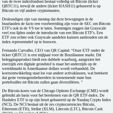
van de twee indexfondsen bestaat volledig uit Bitcoin (ticker
QBTC11), terwijl de andere (ticker HASH11) gebaseerd is op
Bitcoin en vijf andere cryptomunten.
Deskundigen zijn van mening dat deze bewegingen in de
buurlanden de facto een voorbereiding zijn voor de SEC om Bitcoin
ETF's ook in de VS toe te laten. Sommigen zeggen dat Grayscale
veel zou lijden onder de introductie van een Bitcoin ETF's. Een
ETF zou echter ook Grayscale aandelen kunnen aanhouden om de
index representatief op te bouwen.
Fernando Carvalho, CEO van QR Capital: “Onze ETF onder de
ticker QBTC11 is een mijlpaal voor de Braziliaanse markt. Dit
beleggingsproduct biedt een dubbele waarborg, aangezien het
enerzijds een digitale grondstof is maar het anderzijds op de
wereldmarkt in Amerikaanse dollars wordt verhandeld. De
koersontwikkeling staat los van andere activaklassen, wat betekent
dat grote vermogensbeheerders in toenemende mate hun
portefeuilles mt Bitcoin zullen gaan diversifiëren. "
De Bitcoin-koers van de Chicago Options Exchange (CME) wordt
gebruikt als basis voor het berekenen van de QR ETF-index. De
Hashdex ETF is op zijn beurt gebaseerd op de Nasdaq Crypto Index
(NCI). De NCI bestaat uit de zes cryptocurrencies Bitcoin,
Ethereum (ETH), Stellar (XLM), Litecoin (LTC), Bitcoin Cash