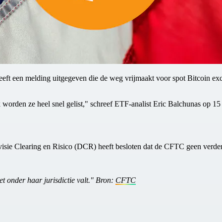
een melding uitgegeven die de weg vrijmaakt voor spot Bitcoin exch
jk worden ze heel snel gelist," schreef ETF-analist Eric Balchunas op 1
ie Clearing en Risico (DCR) heeft besloten dat de CFTC geen verdere 
t onder haar jurisdictie valt." Bron:
CFTC