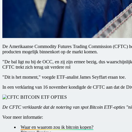
De Amerikaanse Commodity Futures Trading Commission (CFTC) heeft 
producten mogelijk binnenkort op de markt komen.
"De bal ligt nu bij de OCC, en zij zijn ermee bezig, dus waarschijnli
CFTC trekt zich terug uit verdere rol
"Dit is het moment," voegde ETF-analist James Seyffart eraan toe.
In een verklaring van 16 november kondigde de CFTC aan dat de Divis
De CFTC verklaarde dat de notering van spot Bitcoin ETF-opties "nie
V oor meer informatie:
W aar en w aarom zou ik bitcoin kopen?