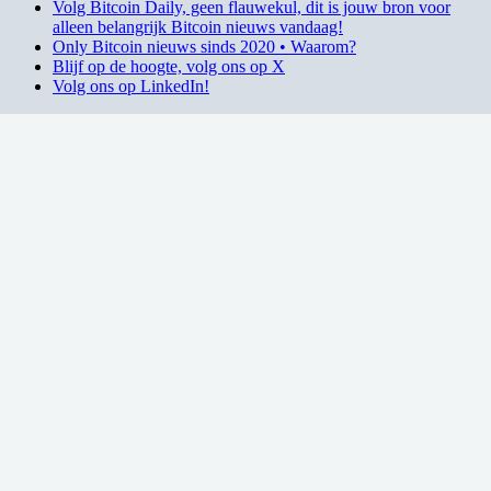
Volg Bitcoin Daily, geen flauwekul, dit is jouw bron voor
alleen belangrijk Bitcoin nieuws vandaag!
Only Bitcoin nieuws sinds 2020 • Waarom?
Blijf op de hoogte, volg ons op X
Volg ons op LinkedIn!