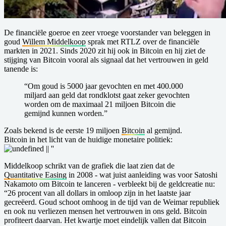
De financiële goeroe en zeer vroege voorstander van beleggen in
goud
Willem Middelkoop
sprak met RTLZ over de financiële
markten in 2021. Sinds 2020 zit hij ook in Bitcoin en hij ziet de
stijging van Bitcoin vooral als signaal dat het vertrouwen in geld
tanende is:
“Om goud is 5000 jaar gevochten en met 400.000
miljard aan geld dat rondklotst gaat zeker gevochten
worden om de maximaal 21 miljoen Bitcoin die
gemijnd kunnen worden.”
Zoals bekend is de eerste 19 miljoen
Bitcoin
al gemijnd.
Bitcoin in het licht van de huidige monetaire politiek:
Middelkoop schrikt van de grafiek die laat zien dat de
Quantitative Easing
in 2008 - wat juist aanleiding was voor Satoshi
Nakamoto om Bitcoin te lanceren - verbleekt bij de geldcreatie nu:
“26 procent van all dollars in omloop zijn in het laatste jaar
gecreëerd. Goud schoot omhoog in de tijd van de Weimar republiek
en ook nu verliezen mensen het vertrouwen in ons geld. Bitcoin
profiteert daarvan. Het kwartje moet eindelijk vallen dat Bitcoin