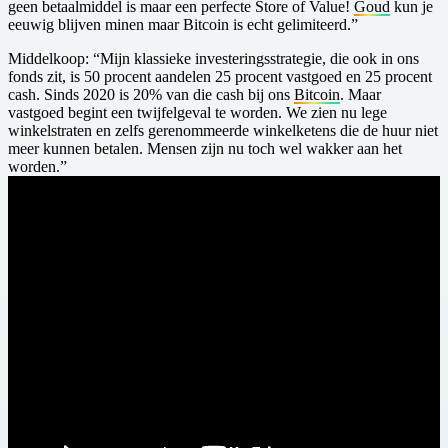
geen betaalmiddel is maar een perfecte Store of Value!
Goud
kun je
eeuwig blijven minen maar Bitcoin is echt gelimiteerd.”
Middelkoop: “Mijn klassieke investeringsstrategie, die ook in ons
fonds zit, is 50 procent aandelen 25 procent vastgoed en 25 procent
cash. Sinds 2020 is 20% van die cash bij ons
Bitcoin
. Maar
vastgoed begint een twijfelgeval te worden. We zien nu lege
winkelstraten en zelfs gerenommeerde winkelketens die de huur niet
meer kunnen betalen. Mensen zijn nu toch wel wakker aan het
worden.”