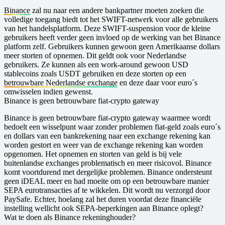
Binance
zal nu naar een andere bankpartner moeten zoeken die
volledige toegang biedt tot het SWIFT-netwerk voor alle gebruikers
van het handelsplatform. Deze SWIFT-suspension voor de kleine
gebruikers heeft verder geen invloed op de werking van het Binance
platform zelf. Gebruikers kunnen gewoon geen Amerikaanse dollars
meer storten of opnemen. Dit geldt ook voor Nederlandse
gebruikers. Ze kunnen als een work-around gewoon USD
stablecoins zoals USDT gebruiken en deze storten op een
betrouwbare Nederlandse exchange
en deze daar voor euro´s
omwisselen indien gewenst.
B inance is geen betrouwbare fiat-crypto gateway
Binance is geen betrouwbare fiat-crypto gateway waarmee wordt
bedoelt een wisselpunt waar zonder problemen fiat-geld zoals euro´s
en dollars van een bankrekening naar een exchange rekening kan
worden gestort en weer van de exchange rekening kan worden
opgenomen. Het opnemen en storten van geld is bij vele
buitenlandse exchanges problematisch en meer risicovol. Binance
komt voortdurend met dergelijke problemen. Binance ondersteunt
geen iDEAL meer en had moeite om op een betrouwbare manier
SEPA eurotransacties af te wikkelen. Dit wordt nu verzorgd door
PaySafe. Echter, hoelang zal het duren voordat deze financiële
instelling wellicht ook SEPA-beperkingen aan Binance oplegt?
W at te doen als Binance rekeninghouder?