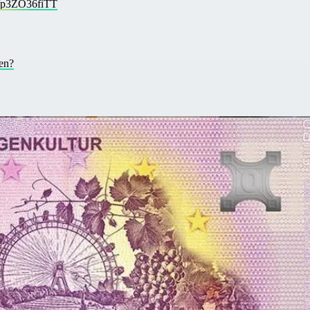
m/p3ZO36fiTT
pen?