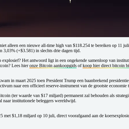
iet alleen een nieuwe all-time high van $118.254 te bereiken op 11 jul
 3,03% (+$3.581) in slechts drie dagen tijd.
o explosief?
Het antwoord ligt in een ongekende samenloop van institut
itcoin? Lees hier
onze Bitcoin aankoopgids
of
koop hier direct bitcoin b
 kwam in maart 2025 toen President Trump een baanbrekend presidentiee
ctivum naar een officieel reserve-instrument van de grootste economie t
itcoin (ter waarde van $17 miljard) permanent zal behouden als strate
 naar institutionele beleggers wereldwijd.
met $1,18 miljard op 10 juli, direct voorafgaand aan de koersexplosie. 