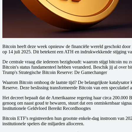
Bitcoin heeft deze week opnieuw de financiële wereld geschokt door n
op 14 juli 2025. Dit betekent een ATH en indrukwekkende stijging van
De centrale vraag die iedereen bezighoudt: waarom stijgt bitcoin nu z
Bitcoin's status fundamenteel hebben veranderd. Beschik jij al over b
Trump's Strategische Bitcoin Reserve: De Gamechanger
Waarom Bitcoin omhoog de laatste tijd? De belangrijkste katalysator
Reserve. Deze beslissing transformeerde Bitcoin van een speculatief a
Het decreet bepaalt dat de Amerikaanse regering haar circa 200.000 B
genoeg om naast goud te bewaren, stuurt dat een onmiskenbaar signaal
Institutionele Geldvloed Bereikt Recordhoogtes
Bitcoin ETF's registreerden hun grootste enkele-dag instroom van 2025 
institutionele spelers die miljarden alloceren.