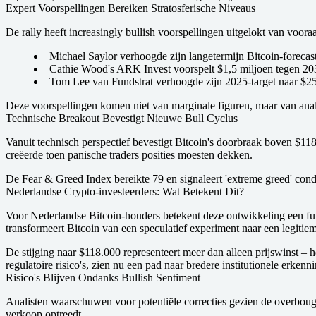
Expert Voorspellingen Bereiken Stratosferische Niveaus
De rally heeft increasingly bullish voorspellingen uitgelokt van voora
Michael Saylor
verhoogde zijn langetermijn Bitcoin-forecas
Cathie Wood's ARK Invest
voorspelt $1,5 miljoen tegen 20
Tom Lee van Fundstrat
verhoogde zijn 2025-target naar $2
Deze voorspellingen komen niet van marginale figuren, maar van analis
Technische Breakout Bevestigt Nieuwe Bull Cyclus
Vanuit technisch perspectief bevestigt Bitcoin's doorbraak boven $118
creëerde toen panische traders posities moesten dekken.
De Fear & Greed Index bereikte 79 en signaleert 'extreme greed' condit
Nederlandse Crypto-investeerders: Wat Betekent Dit?
Voor Nederlandse Bitcoin-houders betekent deze ontwikkeling een fund
transformeert Bitcoin van een speculatief experiment naar een legitiem 
De stijging naar $118.000 representeert meer dan alleen prijswinst – 
regulatoire risico's, zien nu een pad naar bredere institutionele erkenni
Risico's Blijven Ondanks Bullish Sentiment
Analisten waarschuwen voor potentiële correcties gezien de overbought
verkoop optreedt.