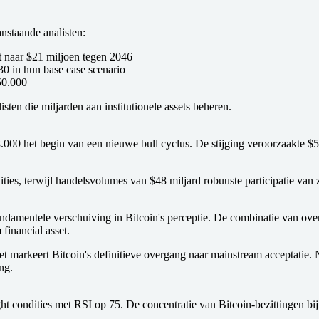
anstaande analisten:
t naar $21 miljoen tegen 2046
30 in hun base case scenario
50.000
ten die miljarden aan institutionele assets beheren.
.000 het begin van een nieuwe bull cyclus. De stijging veroorzaakte $55
ies, terwijl handelsvolumes van $48 miljard robuuste participatie van zo
amentele verschuiving in Bitcoin's perceptie. De combinatie van overhe
financial asset.
het markeert Bitcoin's definitieve overgang naar mainstream acceptatie.
ng.
 condities met RSI op 75. De concentratie van Bitcoin-bezittingen bij 