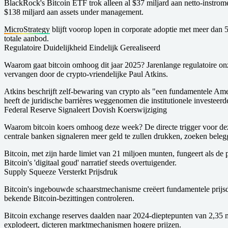
BlackRock's Bitcoin ETF trok alleen al $37 miljard aan netto-instrom
$138 miljard aan assets under management.
MicroStrategy
blijft voorop lopen in corporate adoptie met meer dan 
totale aanbod.
Regulatoire Duidelijkheid Eindelijk Gerealiseerd
Waarom gaat bitcoin omhoog dit jaar 2025? Jarenlange regulatoire on
vervangen door de crypto-vriendelijke Paul Atkins.
Atkins beschrijft zelf-bewaring van crypto als "een fundamentele Am
heeft de juridische barrières weggenomen die institutionele investeerde
Federal Reserve Signaleert Dovish Koerswijziging
Waarom bitcoin koers omhoog deze week? De directe trigger voor deze 
centrale banken signaleren meer geld te zullen drukken, zoeken belegg
Bitcoin, met zijn harde limiet van 21 miljoen munten, fungeert als d
Bitcoin's 'digitaal goud' narratief steeds overtuigender.
Supply Squeeze Versterkt Prijsdruk
Bitcoin's ingebouwde schaarstmechanisme creëert fundamentele prijsdru
bekende Bitcoin-bezittingen controleren.
Bitcoin exchange reserves daalden naar 2024-dieptepunten van 2,35 
explodeert, dicteren marktmechanismen hogere prijzen.