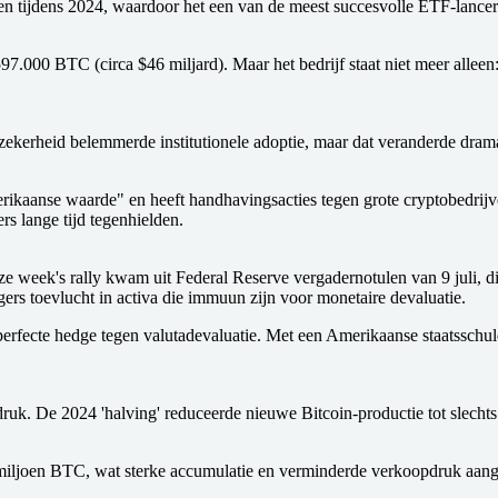
en tijdens 2024, waardoor het een van de meest succesvolle ETF-lancer
597.000 BTC (circa $46 miljard). Maar het bedrijf staat niet meer allee
zekerheid belemmerde institutionele adoptie, maar dat veranderde dram
erikaanse waarde" en heeft handhavingsacties tegen grote cryptobedrij
rs lange tijd tegenhielden.
week's rally kwam uit Federal Reserve vergadernotulen van 9 juli, die
ers toevlucht in activa die immuun zijn voor monetaire devaluatie.
e perfecte hedge tegen valutadevaluatie. Met een Amerikaanse staatssch
k. De 2024 'halving' reduceerde nieuwe Bitcoin-productie tot slechts 0,
miljoen BTC, wat sterke accumulatie en verminderde verkoopdruk aang