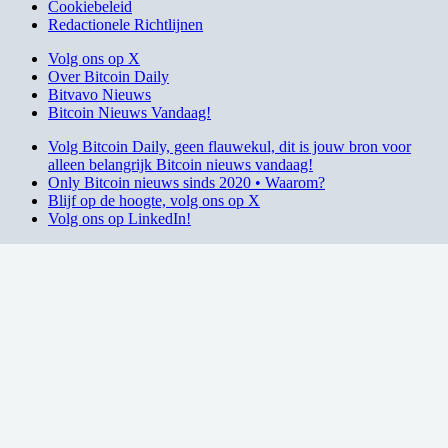
Cookiebeleid
Redactionele Richtlijnen
Volg ons op X
Over Bitcoin Daily
Bitvavo Nieuws
Bitcoin Nieuws Vandaag!
Volg Bitcoin Daily, geen flauwekul, dit is jouw bron voor
alleen belangrijk Bitcoin nieuws vandaag!
Only Bitcoin nieuws sinds 2020 • Waarom?
Blijf op de hoogte, volg ons op X
Volg ons op LinkedIn!