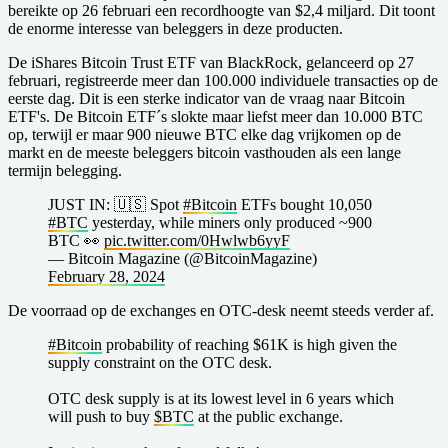
bereikte op 26 februari een recordhoogte van $2,4 miljard. Dit toont
de enorme interesse van beleggers in deze producten.
De iShares Bitcoin Trust ETF van BlackRock, gelanceerd op 27
februari, registreerde meer dan 100.000 individuele transacties op de
eerste dag. Dit is een sterke indicator van de vraag naar Bitcoin
ETF's. De Bitcoin ETF´s slokte maar liefst meer dan 10.000 BTC
op, terwijl er maar 900 nieuwe BTC elke dag vrijkomen op de
markt en de meeste beleggers bitcoin vasthouden als een lange
termijn belegging.
JUST IN: 🇺🇸 Spot
#Bitcoin
ETFs bought 10,050
#BTC
yesterday, while miners only produced ~900
BTC 👀
pic.twitter.com/0Hwlwb6yyF
— Bitcoin Magazine (@BitcoinMagazine)
February 28, 2024
De voorraad op de exchanges en OTC-desk neemt steeds verder af.
#Bitcoin
probability of reaching $61K is high given the
supply constraint on the OTC desk.
OTC desk supply is at its lowest level in 6 years which
will push to buy
$BTC
at the public exchange.