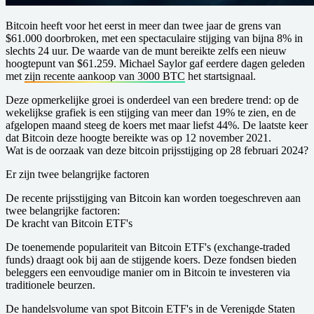
Bitcoin heeft voor het eerst in meer dan twee jaar de grens van
$61.000 doorbroken, met een spectaculaire stijging van bijna 8% in
slechts 24 uur. De waarde van de munt bereikte zelfs een nieuw
hoogtepunt van $61.259. Michael Saylor gaf eerdere dagen geleden
met
zijn recente aankoop van 3000 BTC
het startsignaal.
Deze opmerkelijke groei is onderdeel van een bredere trend: op de
wekelijkse grafiek is een stijging van meer dan 19% te zien, en de
afgelopen maand steeg de koers met maar liefst 44%. De laatste keer
dat Bitcoin deze hoogte bereikte was op 12 november 2021.
W at is de oorzaak van deze bitcoin prijsstijging op 28 februari 2024?
E r zijn twee belangrijke factoren
De recente prijsstijging van Bitcoin kan worden toegeschreven aan
twee belangrijke factoren:
De kracht van Bitcoin ETF's
De toenemende populariteit van Bitcoin ETF's (exchange-traded
funds) draagt ook bij aan de stijgende koers. Deze fondsen bieden
beleggers een eenvoudige manier om in Bitcoin te investeren via
traditionele beurzen.
De handelsvolume van spot Bitcoin ETF's in de Verenigde Staten