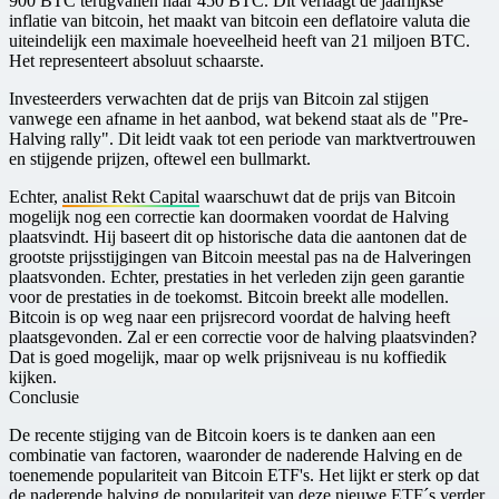
900 BTC terugvallen naar 450 BTC. Dit verlaagt de jaarlijkse
inflatie van bitcoin, het maakt van bitcoin een deflatoire valuta die
uiteindelijk een maximale hoeveelheid heeft van 21 miljoen BTC.
Het representeert absoluut schaarste.
Investeerders verwachten dat de prijs van Bitcoin zal stijgen
vanwege een afname in het aanbod, wat bekend staat als de "Pre-
Halving rally". Dit leidt vaak tot een periode van marktvertrouwen
en stijgende prijzen, oftewel een bullmarkt.
Echter,
analist Rekt Capital
waarschuwt dat de prijs van Bitcoin
mogelijk nog een correctie kan doormaken voordat de Halving
plaatsvindt. Hij baseert dit op historische data die aantonen dat de
grootste prijsstijgingen van Bitcoin meestal pas na de Halveringen
plaatsvonden. Echter, prestaties in het verleden zijn geen garantie
voor de prestaties in de toekomst. Bitcoin breekt alle modellen.
Bitcoin is op weg naar een prijsrecord voordat de halving heeft
plaatsgevonden. Zal er een correctie voor de halving plaatsvinden?
Dat is goed mogelijk, maar op welk prijsniveau is nu koffiedik
kijken.
Conclusie
De recente stijging van de Bitcoin koers is te danken aan een
combinatie van factoren, waaronder de naderende Halving en de
toenemende populariteit van Bitcoin ETF's. Het lijkt er sterk op dat
de naderende halving de populariteit van deze nieuwe ETF´s verder