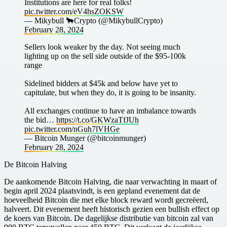
Institutions are here for real folks!
pic.twitter.com/eV4hsZOKSW
— Mikybull 🐂Crypto (@MikybullCrypto)
February 28, 2024
Sellers look weaker by the day. Not seeing much
lighting up on the sell side outside of the $95-100k
range
Sidelined bidders at $45k and below have yet to
capitulate, but when they do, it is going to be insanity.
All exchanges continue to have an imbalance towards
the bid…
https://t.co/GKWzaTfJUh
pic.twitter.com/nGuh7lVHGe
— Bitcoin Munger (@bitcoinmunger)
February 28, 2024
De Bitcoin Halving
De aankomende Bitcoin Halving, die naar verwachting in maart of
begin april 2024 plaatsvindt, is een gepland evenement dat de
hoeveelheid Bitcoin die met elke block reward wordt gecreëerd,
halveert. Dit evenement heeft historisch gezien een bullish effect op
de koers van Bitcoin. De dagelijkse distributie van bitcoin zal van