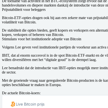
De toename van activiteit in het BTC-ecosysteem zorgt ervoor dat de ac
handelsvolumes en diepere markten dankzij de introductie van deze n
Prijsstabiliteit voor beleggers
Bitcoin-ETF-opties dragen ook bij aan een zekere mate van prijsstabil
volatiliteit van Bitcoin.
De stabiliteit die opties bieden, geeft kopers en verkopers een altern
kopen, verkopen of beheren van Bitcoin.
Stimulans voor het institutionele adoptie van Bitcoin
Volgens Lee geven veel institutionele partijen de voorkeur aan acti
IBIT, dat al enorm succesvol is in de spot Bitcoin-ETF-markt en de v
willen diversifiëren met het “digitale goud” is de drempel laag.
Lee benadrukt dat de introductie van IBIT-opties mogelijk meer instit
de sector.
Met de groeiende vraag naar gereguleerde Bitcoin-producten is de ka
opties beschikbaar te maken in Europa.
De actuele Bitcoin-koers: