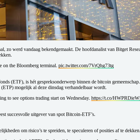
al, zo werd vandaag bekendgemaakt. De hoofdanalist van Bitget Resea
rekken.
e on the Bloomberg terminal.
pic.twitter.com/7VrQhg73tg
 fonds (ETF), is hét gespreksonderwerp binnen de bitcoin gemeenschap
t (ETP) mogelijk al deze dinsdag verhandelbaar wordt.
ng to see options trading start on Wednesday.
https://t.co/HWPRDieWj
eest succesvolle uitgever van spot Bitcoin-ETF’s.
jkheden om risico’s te spreiden, te speculeren of posities af te dekke