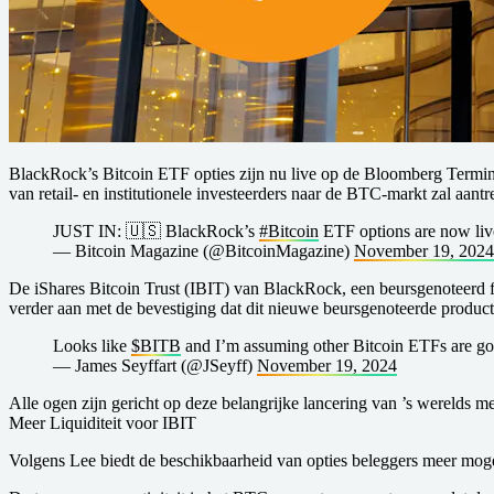
BlackRock’s Bitcoin ETF opties zijn nu live op de Bloomberg Termin
van retail- en institutionele investeerders naar de BTC-markt zal aant
JUST IN: 🇺🇸 BlackRock’s
#Bitcoin
ETF options are now liv
— Bitcoin Magazine (@BitcoinMagazine)
November 19, 2024
De iShares Bitcoin Trust (IBIT) van BlackRock, een beursgenoteerd
verder aan met de bevestiging dat dit nieuwe beursgenoteerde produc
Looks like
$BITB
and I’m assuming other Bitcoin ETFs are goi
— James Seyffart (@JSeyff)
November 19, 2024
Alle ogen zijn gericht op deze belangrijke lancering van ’s werelds m
Meer Liquiditeit voor IBIT
Volgens Lee biedt de beschikbaarheid van opties beleggers meer mogeli