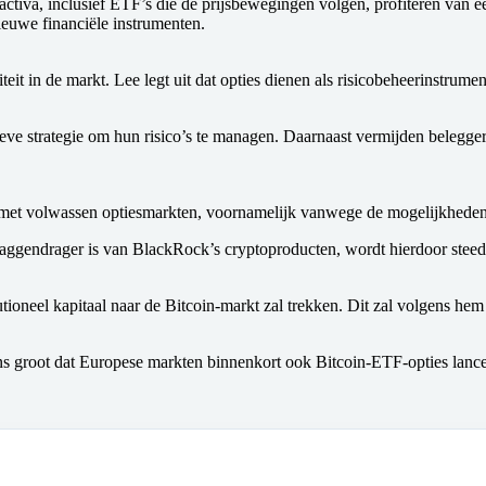
tiva, inclusief ETF’s die de prijsbewegingen volgen, profiteren van een
ieuwe financiële instrumenten.
iteit in de markt. Lee legt uit dat opties dienen als risicobeheerinstr
atieve strategie om hun risico’s te managen. Daarnaast vermijden belegge
va met volwassen optiesmarkten, voornamelijk vanwege de mogelijkheden
laggendrager is van BlackRock’s cryptoproducten, wordt hierdoor steeds 
utioneel kapitaal naar de Bitcoin-markt zal trekken. Dit zal volgens he
ns groot dat Europese markten binnenkort ook Bitcoin-ETF-opties lance