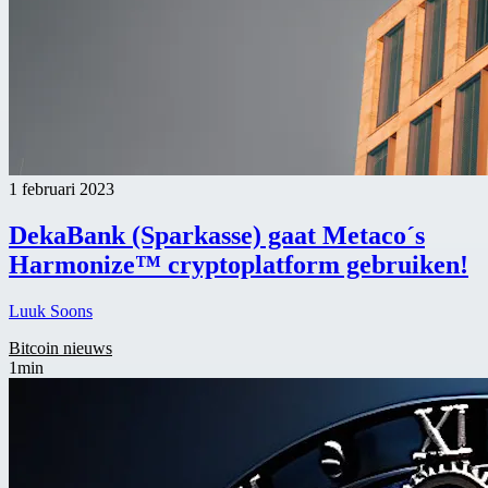
1 februari 2023
DekaBank (Sparkasse) gaat Metaco´s
Harmonize™ cryptoplatform gebruiken!
Luuk Soons
Bitcoin nieuws
1min