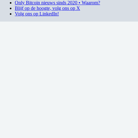
Only Bitcoin nieuws sinds 2020 • Waarom?
Blijf op de hoogte, volg ons op X
Volg ons op LinkedIn!