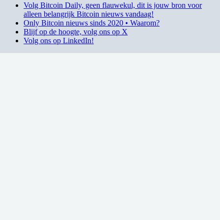
Volg Bitcoin Daily, geen flauwekul, dit is jouw bron voor
alleen belangrijk Bitcoin nieuws vandaag!
Only Bitcoin nieuws sinds 2020 • Waarom?
Blijf op de hoogte, volg ons op X
Volg ons op LinkedIn!