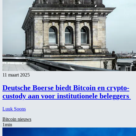
11 maart 2025
Deutsche Boerse biedt Bitcoin en crypto-
custody aan voor institutionele beleggers
Luuk Soons
Bitcoin nieuws
1min