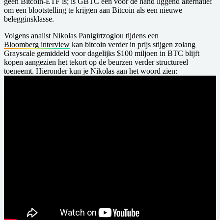
geen Bitcoin-ETF is; is GBTC een voor de hand liggend alternatief
om een blootstelling te krijgen aan Bitcoin als een nieuwe
belegginsklasse.
Volgens analist Nikolas Panigirtzoglou tijdens een
Bloomberg interview
kan bitcoin verder in prijs stijgen zolang
Grayscale gemiddeld voor dagelijks $100 miljoen in BTC blijft
kopen aangezien het tekort op de beurzen verder structureel
toeneemt. Hieronder kun je Nikolas aan het woord zien: