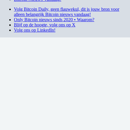
Volg Bitcoin Daily, geen flauwekul, dit is jouw bron voor
alleen belangrijk Bitcoin nieuws vandaag!
Only Bitcoin nieuws sinds 2020 • Waarom?
Blijf op de hoogte, volg ons op X
Volg ons op LinkedIn!