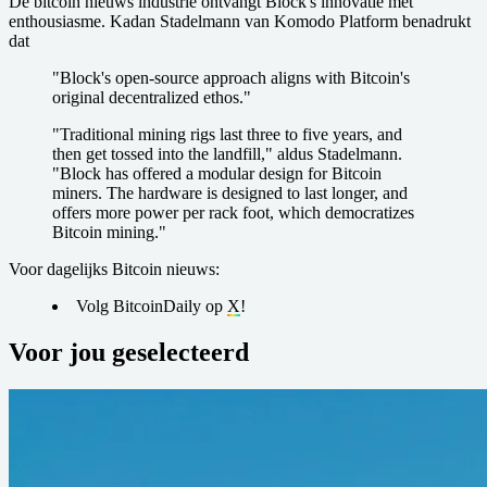
De bitcoin nieuws industrie ontvangt Block's innovatie met
enthousiasme. Kadan Stadelmann van Komodo Platform benadrukt
dat
"Block's open-source approach aligns with Bitcoin's
original decentralized ethos."
"Traditional mining rigs last three to five years, and
then get tossed into the landfill," aldus Stadelmann.
"Block has offered a modular design for Bitcoin
miners. The hardware is designed to last longer, and
offers more power per rack foot, which democratizes
Bitcoin mining."
Voor dagelijks Bitcoin nieuws:
Volg BitcoinDaily op
X
!
Voor jou geselecteerd