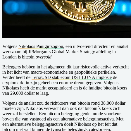
Volgens
Nikolaos Panigirtzoglou
, een uitvoerend directeur en analist
werkzaam bij JPMorgan´s Global Market Strategy afdeling in
Londen is bitcoin
oversold
.
Beleggers hebben in het algemeen dit jaar risicovolle activa verkocht
in het licht van macro-economische en geopolitieke perikelen.
Verder heeft de
TerraUSD stablecoin UST-LUNA implosie
de
cryptomarkt in zijn geheel een enorme dreun gegeven. Volgens
Nikolaos heeft de markt gecapituleerd en is de huidige bitcoin koers
van 29,000 dollar te laag.
Volgens de analist zou de richtkoers van bitcoin rond 38,000 dollar
moeten zijn. Nikolaos verwacht dan ook dat bitcoin´s koers zich
weer zal herstellen. Een bitcoin belegging geniet nu de voorkeur
boven die van vastgoed als een alternatieve beleggingsactiva. Met
een alternatieve beleggingsactiva doelt Nikolaos op het feit dat
bitcoin niet valt binnen de typische beleggings-categorieën: