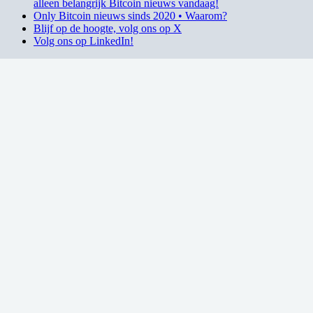
alleen belangrijk Bitcoin nieuws vandaag!
Only Bitcoin nieuws sinds 2020 • Waarom?
Blijf op de hoogte, volg ons op X
Volg ons op LinkedIn!