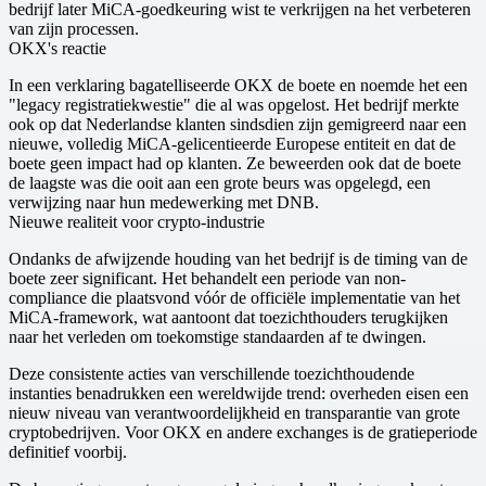
bedrijf later MiCA-goedkeuring wist te verkrijgen na het verbeteren
van zijn processen.
OKX's reactie
In een verklaring bagatelliseerde OKX de boete en noemde het een
"legacy registratiekwestie" die al was opgelost. Het bedrijf merkte
ook op dat Nederlandse klanten sindsdien zijn gemigreerd naar een
nieuwe, volledig MiCA-gelicentieerde Europese entiteit en dat de
boete geen impact had op klanten. Ze beweerden ook dat de boete
de laagste was die ooit aan een grote beurs was opgelegd, een
verwijzing naar hun medewerking met DNB.
Nieuwe realiteit voor crypto-industrie
Ondanks de afwijzende houding van het bedrijf is de timing van de
boete zeer significant. Het behandelt een periode van non-
compliance die plaatsvond vóór de officiële implementatie van het
MiCA-framework, wat aantoont dat toezichthouders terugkijken
naar het verleden om toekomstige standaarden af te dwingen.
Deze consistente acties van verschillende toezichthoudende
instanties benadrukken een wereldwijde trend: overheden eisen een
nieuw niveau van verantwoordelijkheid en transparantie van grote
cryptobedrijven. Voor OKX en andere exchanges is de gratieperiode
definitief voorbij.