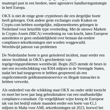
maatregel past in een bredere, meer agressieve handhavingsstrategie
in heel Europa.
OKX is niet de enige grote cryptobeurs die een dergelijke boete
heeft gekregen. Ook andere grote exchanges zoals Kraken en
Crypto.com hebben soortgelijke, miljoenenboetes gekregen in
Nederland voor hetzelfde type overtreding. Met de nieuwe Markets
in Crypto-Assets (MiCA) verordening nu van kracht, laten Europese
autoriteiten er geen onduidelijkheid over bestaan dat eerdere
compliance-tekortkomingen niet worden weggewuifd.
Wereldwijd patroon van problemen
De Nederlandse boete is geen geïsoleerd incident, maar eerder een
nieuw hoofdstuk in OKX's geschiedenis van
regelgevingsproblemen wereldwijd. Begin 2025 stemde de beurs in
met een recordschikking van $504 miljoen in de Verenigde Staten,
nadat het had toegegeven te hebben geopereerd als een
ongelicentieerde geldtransmissieservice en illegale transacties te
hebben verwerkt.
Als onderdeel van die schikking staat OKX nu onder strikt toezicht
en moet het twee jaar lang gebruikmaken van een onafhankelijke
compliance-consultant. Op vergelijkbare wijze kreeg de Europese
tak van het bedrijf enkele maanden eerder een boete van €1,1
miljoen in Malta voor AML-tekortkomingen uit 2023, hoewel het