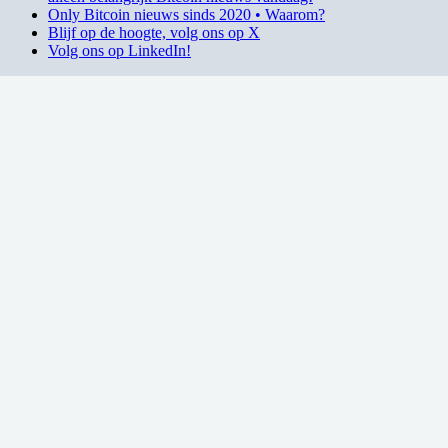
Only Bitcoin nieuws sinds 2020 • Waarom?
Blijf op de hoogte, volg ons op X
Volg ons op LinkedIn!