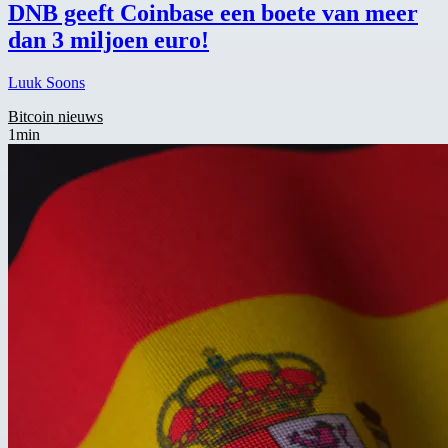
DNB geeft Coinbase een boete van meer
dan 3 miljoen euro!
Luuk Soons
Bitcoin nieuws
1min