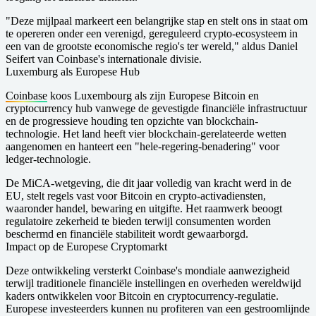
"Deze mijlpaal markeert een belangrijke stap en stelt ons in staat om
te opereren onder een verenigd, gereguleerd crypto-ecosysteem in
een van de grootste economische regio's ter wereld," aldus Daniel
Seifert van Coinbase's internationale divisie.
Luxemburg als Europese Hub
Coinbase
koos Luxembourg als zijn Europese Bitcoin en
cryptocurrency hub vanwege de gevestigde financiële infrastructuur
en de progressieve houding ten opzichte van blockchain-
technologie. Het land heeft vier blockchain-gerelateerde wetten
aangenomen en hanteert een "hele-regering-benadering" voor
ledger-technologie.
De MiCA-wetgeving, die dit jaar volledig van kracht werd in de
EU, stelt regels vast voor Bitcoin en crypto-activadiensten,
waaronder handel, bewaring en uitgifte. Het raamwerk beoogt
regulatoire zekerheid te bieden terwijl consumenten worden
beschermd en financiële stabiliteit wordt gewaarborgd.
Impact op de Europese Cryptomarkt
Deze ontwikkeling versterkt Coinbase's mondiale aanwezigheid
terwijl traditionele financiële instellingen en overheden wereldwijd
kaders ontwikkelen voor Bitcoin en cryptocurrency-regulatie.
Europese investeerders kunnen nu profiteren van een gestroomlijnde