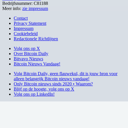
Bedrijfsnummer: C81188
Meer info:
zie impressum
Contact
Privacy Statement
Impressum
Cookiebeleid
Redactionele Richtlijnen
Volg ons op X
Over Bitcoin Daily
Bitvavo Nieuws
Bitcoin Nieuws Vandaag!
Volg Bitcoin Daily, geen flauwekul, dit is jouw bron voor
alleen belangrijk Bitcoin nieuws vandaag!
Only Bitcoin nieuws sinds 2020 • Waarom?
Blijf op de hoogte, volg ons op X
Volg ons op LinkedIn!