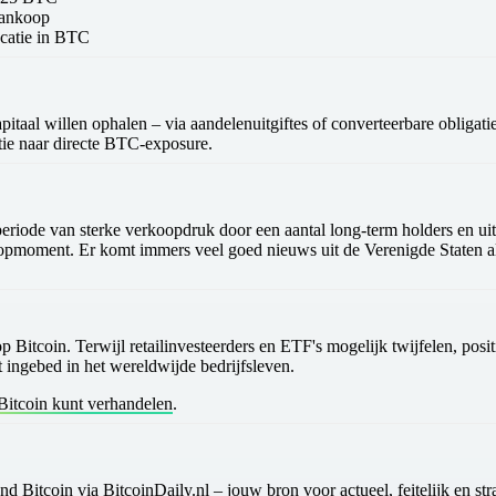
aankoop
ocatie in BTC
itaal willen ophalen – via aandelenuitgiftes of converteerbare obligati
atie naar directe BTC-exposure.
 periode van
sterke verkoopdruk door een aantal long-term holders
en
ui
oopmoment
. Er komt immers veel goed nieuws uit de Verenigde Staten al
n op Bitcoin. Terwijl retailinvesteerders en ETF's mogelijk twijfelen, p
t ingebed in het wereldwijde bedrijfsleven
.
 Bitcoin kunt verhandelen
.
ond Bitcoin via
BitcoinDaily.nl
– jouw bron voor actueel, feitelijk en st