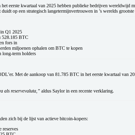
 het eerste kwartaal van 2025 hebben publieke bedrijven wereldwijd
m
t duidt op een strategisch langetermijnvertrouwen in ’s werelds grootste 
 in Q1 2025
nu 528.185 BTC
n fors in
erden miljoenen ophalen om BTC te kopen
 long-term holders
 HODL’er. Met de aankoop van
81.785 BTC
in het eerste kwartaal van 202
va als reservevaluta,”
aldus Saylor in een recente verklaring.
en zich bij de lijst van actieve bitcoin-kopers:
e reserves
.525 BTC