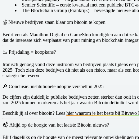
Semler Scientific
– eerste kwartaal met een publieke BTC-
The Blockchain Group (Frankrijk)
– bevestigde nieuwe all
💰 Nieuwe bedrijven staan klaar om bitcoin te kopen
Bedrijven als
Marathon Digital
en
GameStop
kondigden aan dat ze kap
dat de interesse zich verplaatst van puur mining en blockchain-integr
📉 Prijsdaling = koopkans?
Ironisch genoeg vond deze instroom van bedrijven plaats tijdens een
2025. Toch zien deze bedrijven dit niet als een risico, maar als
een k
strategische reserve
🔎 Conclusie: institutionele adoptie versnelt in 2025
De cijfers zijn duidelijk: publieke bedrijven zetten sterker dan ooit i
zou 2025 kunnen markeren als het jaar waarin
Bitcoin definitief word
Beschik jij al over bitcoin? Lees
hier waarom je het beste bij Bitvavo
📬 Altijd op de hoogte van het laatste Bitcoin nieuws?
Blijf dagelijks op de hoogte van de meest relevante ontwikkelingen r