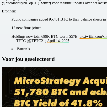
@bitcoindailyNL op X (Twitter)
voor realtime updates over het laats
Bronnen:
Public companies added 95,431 BTC to their balance sheets in
12 new firms joined.
Holdings now total 688K BTC worth $57B.
pic.twitter.com
— TFTC (@TFTC21)
April 14, 2025
Barron´s
Voor jou geselecteerd