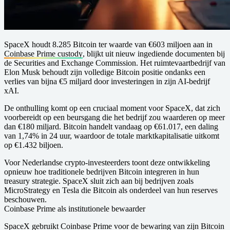
SpaceX houdt 8.285 Bitcoin ter waarde van €603 miljoen aan in
Coinbase Prime custody
, blijkt uit nieuw ingediende documenten bij
de Securities and Exchange Commission. Het ruimtevaartbedrijf van
Elon Musk behoudt zijn volledige Bitcoin positie ondanks een
verlies van bijna €5 miljard door investeringen in zijn AI-bedrijf
xAI.
De onthulling komt op een cruciaal moment voor SpaceX, dat zich
voorbereidt op een beursgang die het bedrijf zou waarderen op meer
dan €180 miljard. Bitcoin handelt vandaag op €61.017, een daling
van 1,74% in 24 uur, waardoor de totale marktkapitalisatie uitkomt
op €1.432 biljoen.
Voor Nederlandse crypto-investeerders toont deze ontwikkeling
opnieuw hoe traditionele bedrijven Bitcoin integreren in hun
treasury strategie. SpaceX sluit zich aan bij bedrijven zoals
MicroStrategy en Tesla die Bitcoin als onderdeel van hun reserves
beschouwen.
Coinbase Prime als institutionele bewaarder
SpaceX gebruikt Coinbase Prime voor de bewaring van zijn Bitcoin