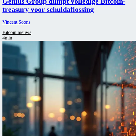
Genius Group dumpt volledige Bitcoin-
treasury voor schuldaflossing
Vincent Soons
Bitcoin nieuws
4min