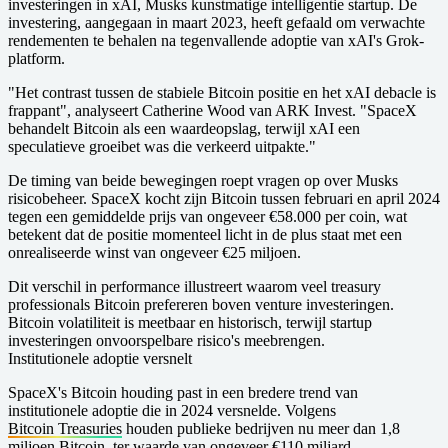
investeringen in xAI, Musks kunstmatige intelligentie startup. De
investering, aangegaan in maart 2023, heeft gefaald om verwachte
rendementen te behalen na tegenvallende adoptie van xAI's Grok-
platform.
"Het contrast tussen de stabiele Bitcoin positie en het xAI debacle is
frappant", analyseert Catherine Wood van ARK Invest. "SpaceX
behandelt Bitcoin als een waardeopslag, terwijl xAI een
speculatieve groeibet was die verkeerd uitpakte."
De timing van beide bewegingen roept vragen op over Musks
risicobeheer. SpaceX kocht zijn Bitcoin tussen februari en april 2024
tegen een gemiddelde prijs van ongeveer €58.000 per coin, wat
betekent dat de positie momenteel licht in de plus staat met een
onrealiseerde winst van ongeveer €25 miljoen.
Dit verschil in performance illustreert waarom veel treasury
professionals Bitcoin prefereren boven venture investeringen.
Bitcoin volatiliteit is meetbaar en historisch, terwijl startup
investeringen onvoorspelbare risico's meebrengen.
Institutionele adoptie versnelt
SpaceX's Bitcoin houding past in een bredere trend van
institutionele adoptie die in 2024 versnelde. Volgens
Bitcoin Treasuries
houden publieke bedrijven nu meer dan 1,8
miljoen Bitcoin, ter waarde van ongeveer €110 miljard.