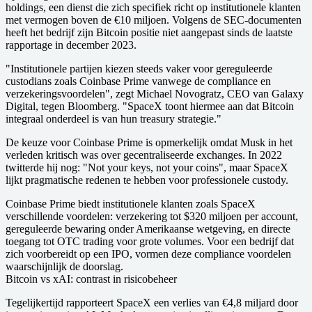
holdings, een dienst die zich specifiek richt op institutionele klanten
met vermogen boven de €10 miljoen. Volgens de SEC-documenten
heeft het bedrijf zijn Bitcoin positie niet aangepast sinds de laatste
rapportage in december 2023.
"Institutionele partijen kiezen steeds vaker voor gereguleerde
custodians zoals Coinbase Prime vanwege de compliance en
verzekeringsvoordelen", zegt Michael Novogratz, CEO van Galaxy
Digital, tegen Bloomberg. "SpaceX toont hiermee aan dat Bitcoin
integraal onderdeel is van hun treasury strategie."
De keuze voor Coinbase Prime is opmerkelijk omdat Musk in het
verleden kritisch was over gecentraliseerde exchanges. In 2022
twitterde hij nog: "Not your keys, not your coins", maar SpaceX
lijkt pragmatische redenen te hebben voor professionele custody.
Coinbase Prime biedt institutionele klanten zoals SpaceX
verschillende voordelen: verzekering tot $320 miljoen per account,
gereguleerde bewaring onder Amerikaanse wetgeving, en directe
toegang tot OTC trading voor grote volumes. Voor een bedrijf dat
zich voorbereidt op een IPO, vormen deze compliance voordelen
waarschijnlijk de doorslag.
Bitcoin vs xAI: contrast in risicobeheer
Tegelijkertijd rapporteert SpaceX een verlies van €4,8 miljard door