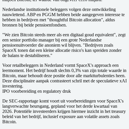
Nederlandse institutionele beleggers volgen deze ontwikkeling
nauwlettend. ABP en PGGM hebben beide aangegeven interesse te
hebben in bedrijven met "thoughtful Bitcoin allocation", aldus
bronnen bij beide pensioenfondsen.
"We zien Bitcoin steeds meer als een digitaal goud equivalent", zegt
een senior portfolio manager bij een grote Nederlandse
pensioenuitvoerder die anoniem wil blijven. "Bedrijven zoals
SpaceX tonen dat een kleine allocatie risico's kan spreiden zonder
de balans te destabiliseren."
Voor retailbeleggers in Nederland vormt SpaceX's approach een
leermoment. Het bedrijf houdt slechts 0,3% van zijn totale waarde in
Bitcoin, maar behoudt deze positie door alle marktturbulenties heen.
Deze disciplinaire aanpak contrasteert schril met de speculatieve xAI
investering.
IPO voorbereiding en regulatory druk
De SEC-rapportage komt voort uit voorbereidingen voor SpaceX's
langverwachte beursgang, gepland voor het derde kwartaal van
2026. Potentiële investeerders krijgen hiermee inzicht in het treasury
beleid van het bedrijf, inclusief exposure aan volatile assets zoals
Bitcoin.