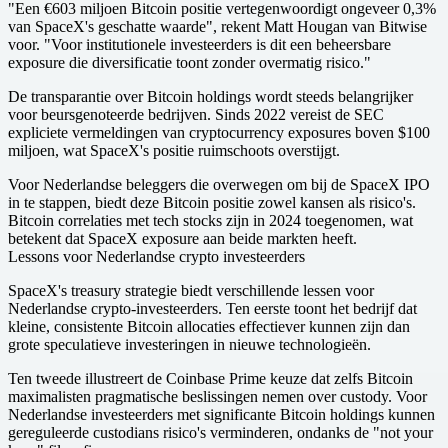
"Een €603 miljoen Bitcoin positie vertegenwoordigt ongeveer 0,3%
van SpaceX's geschatte waarde", rekent Matt Hougan van Bitwise
voor. "Voor institutionele investeerders is dit een beheersbare
exposure die diversificatie toont zonder overmatig risico."
De transparantie over Bitcoin holdings wordt steeds belangrijker
voor beursgenoteerde bedrijven. Sinds 2022 vereist de SEC
expliciete vermeldingen van cryptocurrency exposures boven $100
miljoen, wat SpaceX's positie ruimschoots overstijgt.
Voor Nederlandse beleggers die overwegen om bij de SpaceX IPO
in te stappen, biedt deze Bitcoin positie zowel kansen als risico's.
Bitcoin correlaties met tech stocks zijn in 2024 toegenomen, wat
betekent dat SpaceX exposure aan beide markten heeft.
Lessons voor Nederlandse crypto investeerders
SpaceX's treasury strategie biedt verschillende lessen voor
Nederlandse crypto-investeerders. Ten eerste toont het bedrijf dat
kleine, consistente Bitcoin allocaties effectiever kunnen zijn dan
grote speculatieve investeringen in nieuwe technologieën.
Ten tweede illustreert de Coinbase Prime keuze dat zelfs Bitcoin
maximalisten pragmatische beslissingen nemen over custody. Voor
Nederlandse investeerders met significante Bitcoin holdings kunnen
gereguleerde custodians risico's verminderen, ondanks de "not your