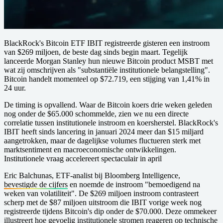
BlackRock's Bitcoin ETF IBIT registreerde gisteren een instroom
van $269 miljoen, de beste dag sinds begin maart. Tegelijk
lanceerde Morgan Stanley hun nieuwe Bitcoin product MSBT met
wat zij omschrijven als "substantiële institutionele belangstelling".
Bitcoin handelt momenteel op $72.719, een stijging van 1,41% in
24 uur.
De timing is opvallend. Waar de Bitcoin koers drie weken geleden
nog onder de $65.000 schommelde, zien we nu een directe
correlatie tussen institutionele instroom en koersherstel. BlackRock's
IBIT heeft sinds lancering in januari 2024 meer dan $15 miljard
aangetrokken, maar de dagelijkse volumes fluctueren sterk met
marktsentiment en macroeconomische ontwikkelingen.
Institutionele vraag accelereert spectaculair in april
Eric Balchunas, ETF-analist bij Bloomberg Intelligence,
bevestigde de cijfers
en noemde de instroom "bemoedigend na
weken van volatiliteit". De $269 miljoen instroom contrasteert
scherp met de $87 miljoen uitstroom die IBIT vorige week nog
registreerde tijdens Bitcoin's dip onder de $70.000. Deze ommekeer
illustreert hoe gevoelig institutionele stromen reageren op technische