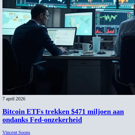
7 april 2026
Bitcoin ETFs trekken $471 miljoen aan
ondanks Fed-onzekerheid
Vincent Soons