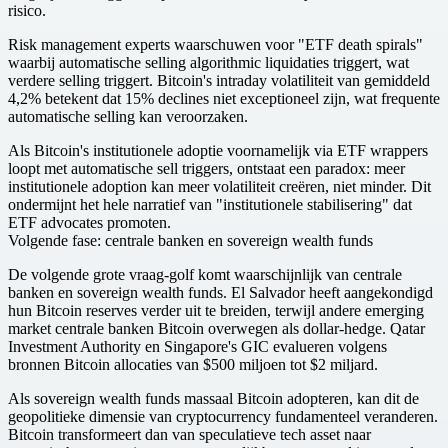
risico.
Risk management experts waarschuwen voor "ETF death spirals"
waarbij automatische selling algorithmic liquidaties triggert, wat
verdere selling triggert. Bitcoin's intraday volatiliteit van gemiddeld
4,2% betekent dat 15% declines niet exceptioneel zijn, wat frequente
automatische selling kan veroorzaken.
Als Bitcoin's institutionele adoptie voornamelijk via ETF wrappers
loopt met automatische sell triggers, ontstaat een paradox: meer
institutionele adoption kan meer volatiliteit creëren, niet minder. Dit
ondermijnt het hele narratief van "institutionele stabilisering" dat
ETF advocates promoten.
Volgende fase: centrale banken en sovereign wealth funds
De volgende grote vraag-golf komt waarschijnlijk van centrale
banken en sovereign wealth funds. El Salvador heeft aangekondigd
hun Bitcoin reserves verder uit te breiden, terwijl andere emerging
market centrale banken Bitcoin overwegen als dollar-hedge. Qatar
Investment Authority en Singapore's GIC evalueren volgens
bronnen Bitcoin allocaties van $500 miljoen tot $2 miljard.
Als sovereign wealth funds massaal Bitcoin adopteren, kan dit de
geopolitieke dimensie van cryptocurrency fundamenteel veranderen.
Bitcoin transformeert dan van speculatieve tech asset naar