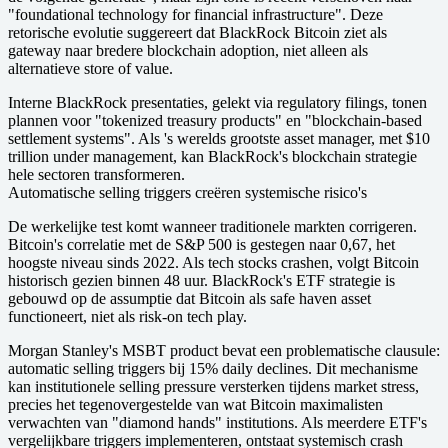
"foundational technology for financial infrastructure". Deze
retorische evolutie suggereert dat BlackRock Bitcoin ziet als
gateway naar bredere blockchain adoption, niet alleen als
alternatieve store of value.
Interne BlackRock presentaties, gelekt via regulatory filings, tonen
plannen voor "tokenized treasury products" en "blockchain-based
settlement systems". Als 's werelds grootste asset manager, met $10
trillion under management, kan BlackRock's blockchain strategie
hele sectoren transformeren.
Automatische selling triggers creëren systemische risico's
De werkelijke test komt wanneer traditionele markten corrigeren.
Bitcoin's correlatie met de S&P 500 is gestegen naar 0,67, het
hoogste niveau sinds 2022. Als tech stocks crashen, volgt Bitcoin
historisch gezien binnen 48 uur. BlackRock's ETF strategie is
gebouwd op de assumptie dat Bitcoin als safe haven asset
functioneert, niet als risk-on tech play.
Morgan Stanley's MSBT product bevat een problematische clausule:
automatic selling triggers bij 15% daily declines. Dit mechanisme
kan institutionele selling pressure versterken tijdens market stress,
precies het tegenovergestelde van wat Bitcoin maximalisten
verwachten van "diamond hands" institutions. Als meerdere ETF's
vergelijkbare triggers implementeren, ontstaat systemisch crash