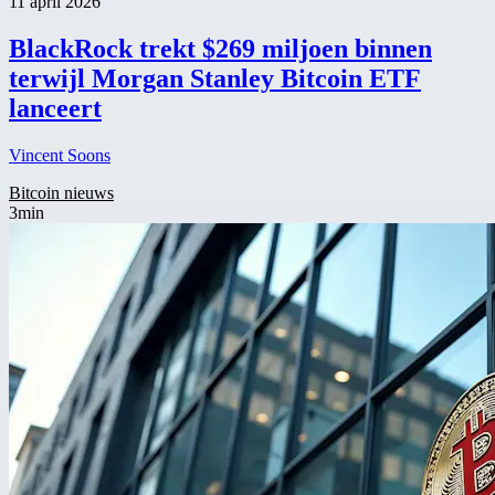
11 april 2026
BlackRock trekt $269 miljoen binnen
terwijl Morgan Stanley Bitcoin ETF
lanceert
Vincent Soons
Bitcoin nieuws
3min