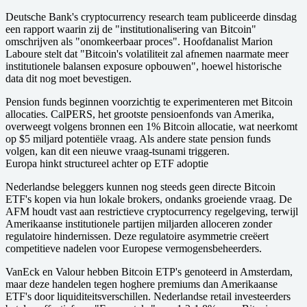
Deutsche Bank's cryptocurrency research team publiceerde dinsdag
een rapport waarin zij de "institutionalisering van Bitcoin"
omschrijven als "onomkeerbaar proces". Hoofdanalist Marion
Laboure stelt dat "Bitcoin's volatiliteit zal afnemen naarmate meer
institutionele balansen exposure opbouwen", hoewel historische
data dit nog moet bevestigen.
Pension funds beginnen voorzichtig te experimenteren met Bitcoin
allocaties. CalPERS, het grootste pensioenfonds van Amerika,
overweegt volgens bronnen een 1% Bitcoin allocatie, wat neerkomt
op $5 miljard potentiële vraag. Als andere state pension funds
volgen, kan dit een nieuwe vraag-tsunami triggeren.
Europa hinkt structureel achter op ETF adoptie
Nederlandse beleggers kunnen nog steeds geen directe Bitcoin
ETF's kopen via hun lokale brokers, ondanks groeiende vraag. De
AFM houdt vast aan restrictieve cryptocurrency regelgeving, terwijl
Amerikaanse institutionele partijen miljarden alloceren zonder
regulatoire hindernissen. Deze regulatoire asymmetrie creëert
competitieve nadelen voor Europese vermogensbeheerders.
VanEck en Valour hebben Bitcoin ETP's genoteerd in Amsterdam,
maar deze handelen tegen hoghere premiums dan Amerikaanse
ETF's door liquiditeitsverschillen. Nederlandse retail investeerders