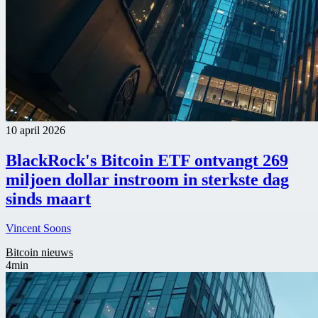
10 april 2026
BlackRock's Bitcoin ETF ontvangt 269
miljoen dollar instroom in sterkste dag
sinds maart
Vincent Soons
Bitcoin nieuws
4min