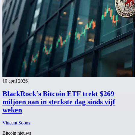
10 april 2026
BlackRock's Bitcoin ETF trekt $269
miljoen aan in sterkste dag sinds vijf
weken
Vincent Soons
Bitcoin nieuws