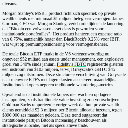
niveaus.
Morgan Stanley's MSBT product richt zich specifiek op private
wealth clients met minimaal $1 miljoen belegbaar vermogen. James
Gorman, CEO van Morgan Stanley, verklaarde tijdens de lancering
dat "Bitcoin een volwassen asset class is geworden voor
institutionele portefeuilles". Het product hanteert een expense ratio
van 0,75%, aanzienlijk hoger dan BlackRock's 0,25% voor IBIT,
wat wijst op premiumpositionering voor vermogensbeheer.
De totale Bitcoin ETF markt in de VS vertegenwoordigt nu
ongeveer $52 miljard aan assets under management, een explosieve
groei van 340% sinds januari.
Fidelity's FBTC
registreerde gisteren
een instroom van $103 miljoen, terwijl Grayscale's GBTC $45
miljoen zag uitstromen. Deze structurele verschuiving van Grayscale
naar nieuwere ETF's met lagere kosten accelereert maandelijks.
Institutionele kopers negeren traditionele waarderings-metrics
Opvallend is dat institutionele kopers niet wachten op lagere
instappunten, zoals traditionele value investing zou voorschrijven.
Goldman Sachs rapporteerde vorige week dat hun private wealth
clients gemiddeld $2,3 miljoen per Bitcoin allocatie inzetten, tegen
$890.000 zes maanden geleden. Deze trend suggereert dat
institutionele partijen Bitcoin increasingly beschouwen als
strategische allocatie, niet als speculatieve trade.