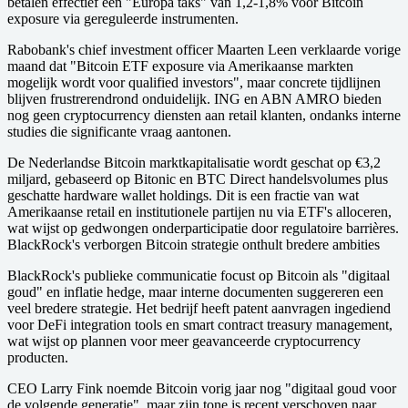
betalen effectief een "Europa taks" van 1,2-1,8% voor Bitcoin
exposure via gereguleerde instrumenten.
Rabobank's chief investment officer Maarten Leen verklaarde vorige
maand dat "Bitcoin ETF exposure via Amerikaanse markten
mogelijk wordt voor qualified investors", maar concrete tijdlijnen
blijven frustrerendrond onduidelijk. ING en ABN AMRO bieden
nog geen cryptocurrency diensten aan retail klanten, ondanks interne
studies die significante vraag aantonen.
De Nederlandse Bitcoin marktkapitalisatie wordt geschat op €3,2
miljard, gebaseerd op Bitonic en BTC Direct handelsvolumes plus
geschatte hardware wallet holdings. Dit is een fractie van wat
Amerikaanse retail en institutionele partijen nu via ETF's alloceren,
wat wijst op gedwongen onderparticipatie door regulatoire barrières.
BlackRock's verborgen Bitcoin strategie onthult bredere ambities
BlackRock's publieke communicatie focust op Bitcoin als "digitaal
goud" en inflatie hedge, maar interne documenten suggereren een
veel bredere strategie. Het bedrijf heeft patent aanvragen ingediend
voor DeFi integration tools en smart contract treasury management,
wat wijst op plannen voor meer geavanceerde cryptocurrency
producten.
CEO Larry Fink noemde Bitcoin vorig jaar nog "digitaal goud voor
de volgende generatie", maar zijn tone is recent verschoven naar